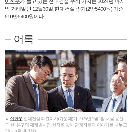
이한우
가 들고 있는 현대건설 주식 가치는 2024년 마지
막 거래일인 12월30일 현대건설 종가(2만5400원) 기준
510만5400원이다.
어록
▲
이한우
현대건설 대표이사(가운데)가 2025년 1월4일 서울 용산
구 한남4구역 재개발사업 현장을 찾아 관계자들과 이야기를 나누고
있다. <현대건설>