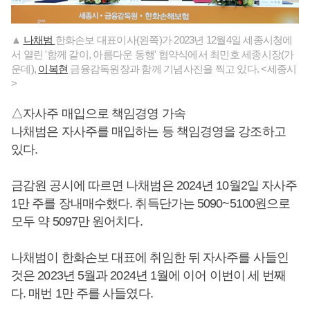
▲
나채범
한화손보 대표이사(왼쪽)가 2023년 12월4일 세종시청에
서 열린 '함께 같이, 아름다운 동행' 협약식에서 최민호 세종시장(가
운데),
이복현
금융감독원장과 함께 기념사진을 찍고 있다. <세종시
>
△자사주 매입으로 책임경영 가속
나채범은 자사주를 매입하는 등 책임경영을 강조하고
있다.
금감원 공시에 따르면 나채범은 2024년 10월2일 자사주
1만 주를 장내매수했다. 취득단가는 5090~5100원으로
모두 약 5097만 원어치다.
나채범이 한화손보 대표에 취임한 뒤 자사주를 사들인
것은 2023년 5월과 2024년 1월에 이어 이번이 세 번째
다. 매번 1만 주를 사들였다.