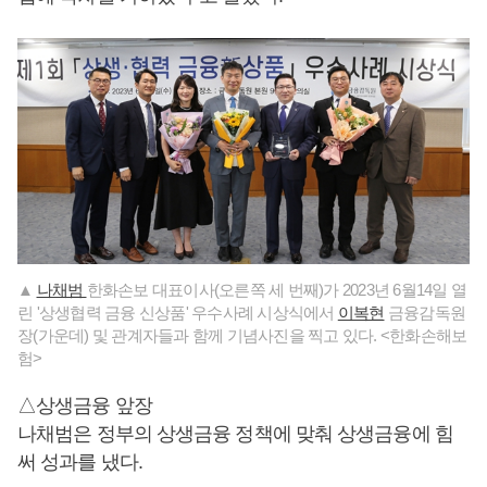
▲
나채범
한화손보 대표이사(오른쪽 세 번째)가 2023년 6월14일 열
린 '상생협력 금융 신상품' 우수사례 시상식에서
이복현
금융감독원
장(가운데) 및 관계자들과 함께 기념사진을 찍고 있다. <한화손해보
험>
△상생금융 앞장
나채범은 정부의 상생금융 정책에 맞춰 상생금융에 힘
써 성과를 냈다.