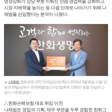
영정상화가 상당 부분 이뤄진 만큼 영업력을 강화하고
시장 지배력을 높이는 등 다음 단계로 나아가기 위해 나
채범을 선임했다는 분석이 나왔다.
▲
나채범
한화생명 CPC전략실장(왼쪽)이 2018년 6월18일 서울 영
등포 63빌딩에서 한국백혈병소아암협회에 1330만 원을 전달하고
있다. <한화생명>
△한화손해보험 대표 취임 이전
나채범은 영업과 기획, 재무 부문을 두루 경험한 한화그