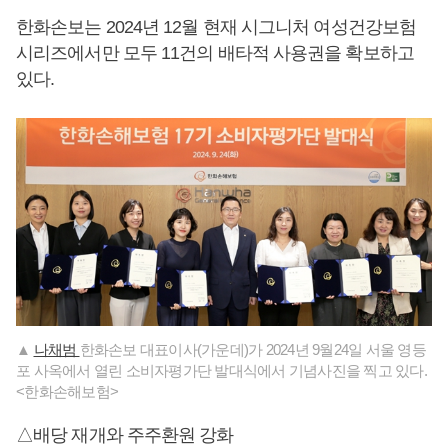
한화손보는 2024년 12월 현재 시그니처 여성건강보험
시리즈에서만 모두 11건의 배타적 사용권을 확보하고
있다.
▲
나채범
한화손보 대표이사(가운데)가 2024년 9월24일 서울 영등
포 사옥에서 열린 소비자평가단 발대식에서 기념사진을 찍고 있다.
<한화손해보험>
△배당 재개와 주주환원 강화