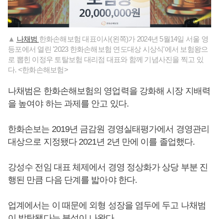
▲
나채범
한화손해보험 대표이사(왼쪽)가 2024년 5월14일 서울 영
등포에서 열린 '2023 한화손해보험 연도대상 시상식'에서 보험왕으
로 뽑힌 이정우 토탈보험 대리점 대표와 함께 기념사진을 찍고 있
다. <한화손해보험>
나채범은 한화손해보험의 영업력을 강화해 시장 지배력
을 높여야 하는 과제를 안고 있다.
한화손보는 2019년 금감원 경영실태평가에서 경영관리
대상으로 지정됐다 2021년 2년 만에 이를 졸업했다.
강성수 전임 대표 체제에서 경영 정상화가 상당 부분 진
행된 만큼 다음 단계를 밟아야 한다.
업계에서는 이 때문에 외형 성장을 염두에 두고 나채범
이 발탁됐다는 분석이 나왔다.