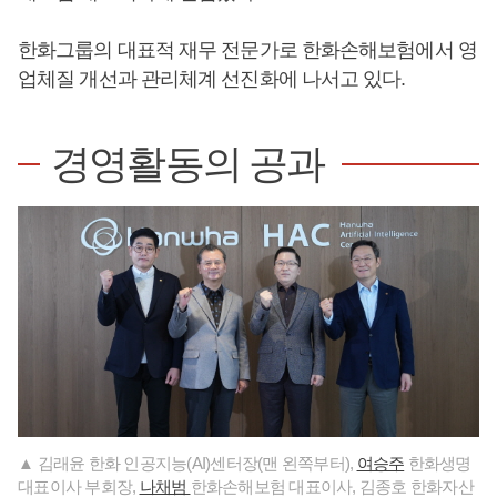
한화그룹의 대표적 재무 전문가로 한화손해보험에서 영
업체질 개선과 관리체계 선진화에 나서고 있다.
경영활동의 공과
▲ 김래윤 한화 인공지능(AI)센터장(맨 왼쪽부터),
여승주
한화생명
대표이사 부회장,
나채범
한화손해보험 대표이사, 김종호 한화자산