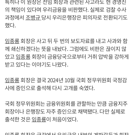
특히나 이 원장은 전임 회장과 관련된 사고라도 현 경영진
의 책임이 있다며 우리금융을 비판했다. 실제로 검찰 수사
과정에서
조병규
당시 우리은행장은 피의자로 전환되기도
했다.
임종룡
회장은 사고 뒤 두 번의 보도자료를 내고 사과와 함
께 쇄신하겠다는 뜻을 내놨다. 그럼에도 비판은 끊이지 않
았고
임종룡
회장이 금융당국으로부터 거취 압박을 강하게
받고 있다는 이야기도 나왔다.
임종룡
회장은 결국 2024년 10월 국회 정무위원회 국정감
사에 증인으로 출석해 다시 고개를 숙였다.
국회 정무위원회는 금융위원회를 관할하는 만큼 금융지주
회장이나 은행장도 자주 증인으로 채택됐다. 다만 실제로
출석한 것은
임종룡
이 처음이었다.
임종룡
회장은 국감에서 우리금융 내부의 계파갈등과 회장