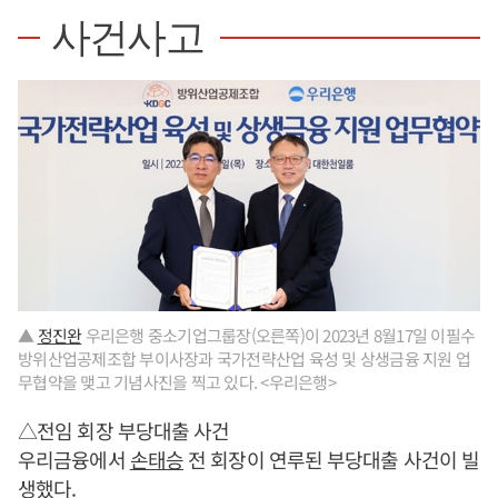
사건사고
▲
정진완
우리은행 중소기업그룹장(오른쪽)이 2023년 8월17일 이필수
방위산업공제조합 부이사장과 국가전략산업 육성 및 상생금융 지원 업
무협약을 맺고 기념사진을 찍고 있다. <우리은행>
△전임 회장 부당대출 사건
우리금융에서
손태승
전 회장이 연루된 부당대출 사건이 빌
생했다.