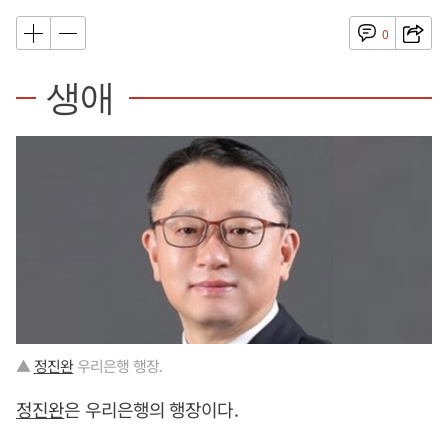
0
생애
▲
정진완
우리은행 행장.
정진완
은 우리은행의 행장이다.