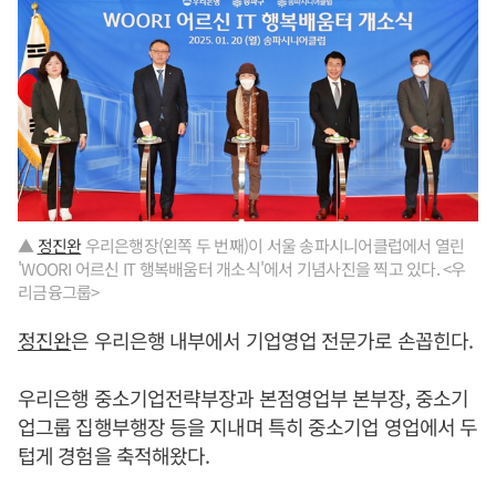
▲
정진완
우리은행장(왼쪽 두 번째)이 서울 송파시니어클럽에서 열린
'WOORI 어르신 IT 행복배움터 개소식'에서 기념사진을 찍고 있다. <우
리금융그룹>
정진완
은 우리은행 내부에서 기업영업 전문가로 손꼽힌다.
우리은행 중소기업전략부장과 본점영업부 본부장, 중소기
업그룹 집행부행장 등을 지내며 특히 중소기업 영업에서 두
텁게 경험을 축적해왔다.