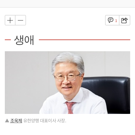
1
생애
▲
조욱제
유한양행 대표이사 사장.