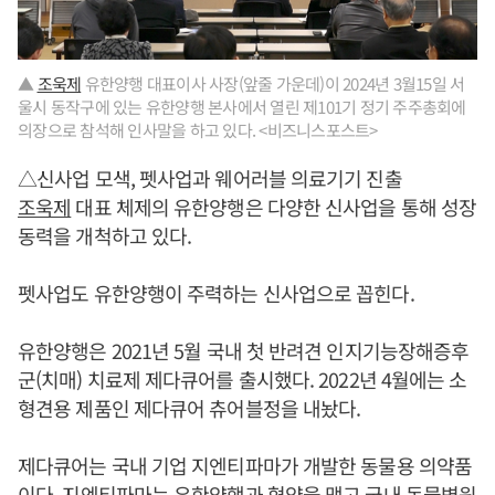
▲
조욱제
유한양행 대표이사 사장(앞줄 가운데)이 2024년 3월15일 서
울시 동작구에 있는 유한양행 본사에서 열린 제101기 정기 주주총회에
의장으로 참석해 인사말을 하고 있다. <비즈니스포스트>
△신사업 모색, 펫사업과 웨어러블 의료기기 진출
조욱제
대표 체제의 유한양행은 다양한 신사업을 통해 성장
동력을 개척하고 있다.
펫사업도 유한양행이 주력하는 신사업으로 꼽힌다.
유한양행은 2021년 5월 국내 첫 반려견 인지기능장해증후
군(치매) 치료제 제다큐어를 출시했다. 2022년 4월에는 소
형견용 제품인 제다큐어 츄어블정을 내놨다.
제다큐어는 국내 기업 지엔티파마가 개발한 동물용 의약품
이다. 지엔티파마는 유한양행과 협약을 맺고 국내 동물병원