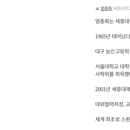
▲
엄종화
세종대학교
엄종화는 세종대
1965년 태어났다
대구 능인고등학
서울대학교 대학
사학위를 취득했
2001년 세종대
대외협력처장, 교
세계 최초로 스