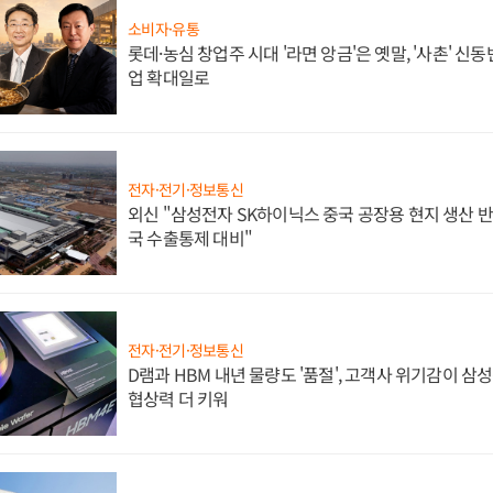
소비자·유통
롯데·농심 창업주 시대 '라면 앙금'은 옛말, '사촌' 신
업 확대일로
전자·전기·정보통신
외신 "삼성전자 SK하이닉스 중국 공장용 현지 생산 반
국 수출통제 대비"
전자·전기·정보통신
D램과 HBM 내년 물량도 '품절', 고객사 위기감이 삼
협상력 더 키워