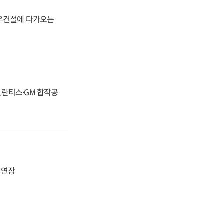
대우건설에 다가오는
스텔란티스·GM 합작공
지 연장