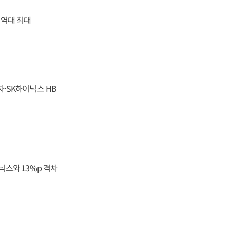
' 역대 최대
자·SK하이닉스 HB
닉스와 13%p 격차