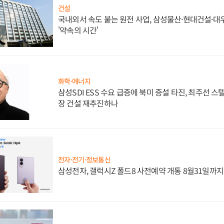
건설
국내외서 속도 붙는 원전 사업, 삼성물산·현대건설·
'약속의 시간'
화학·에너지
삼성SDI ESS 수요 급증에 북미 증설 타진, 최주선 
장 건설 재추진하나
전자·전기·정보통신
삼성전자, 갤럭시Z 폴드8 사전예약 개통 8월31일까