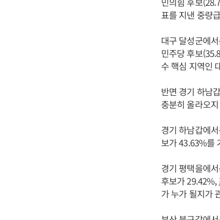
민의힘 후보(28
표를 지낸 중량급
대구 달성군에서는
민주당 후보(35
수 핵심 지역인 
반면 경기 하남갑
충분히 올라오지 
경기 하남갑에서는
보가 43.63%
경기 평택을에서는
후보가 29.42%,
가 누가 될지가 
부산 북구갑에서는