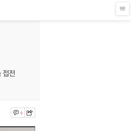
속 접전
0