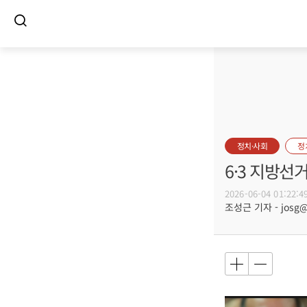
정치·사회
정
6·3 지방선
2026-06-04 01:22:4
조성근 기자 - josg@b