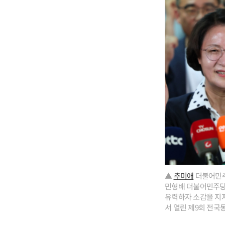
▲
추미애
더불어민주
민형배 더불어민주당
유력하자 소감을 지지
서 열린 제9회 전국