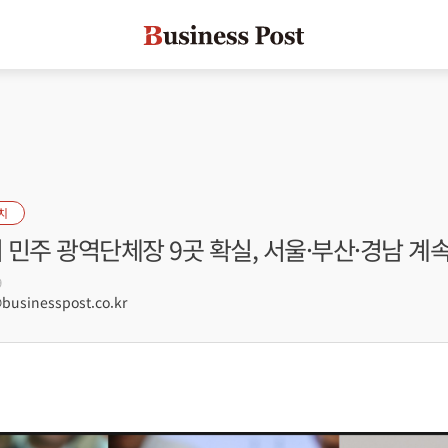
치
거 민주 광역단체장 9곳 확실, 서울·부산·경남 계
9
usinesspost.co.kr