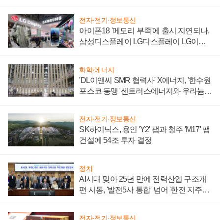
전자·전기·정보통신
아이폰18 '메모리 부족'에 출시 지연되나,
삼성디스플레이 LG디스플레이 LG이노
텍 '탈애플' 수익 다각화 속도
화학·에너지
'DL이앤씨 SMR 협력사' X에너지, '한수원
포스코 동맹' 센트러스에너지와 우라늄
계약 체결
전자·전기·정보통신
SK하이닉스, 용인 'Y2' 팹과 청주 'M17' 팹
건설에 54조 투자 결정
정치
AI시대 맞아 25년 만에 전력산업 구조개
편 시동, '발전5사 통합' 넘어 '한전 지주사'
재편론도
전자·전기·정보통신