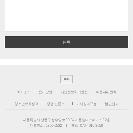
PC버전
회사소개
윤리강령
개인정보처리방침
이용자위원회
청소년보호정책
정정·반론보도
기사심의규정
불편신고
서울특별시 성동구 성수일로 39-34 서울숲더스페이스 12층
대표전화 : 1800-6522
팩스 : 070-4015-8658