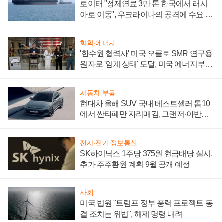
로이터 "정제연료 3만 톤 한국에서 러시
아로 이동", 우크라이나의 공격에 수요 늘
어
화학·에너지
'한수원 협력사' 미국 오클로 SMR 연구용
원자로 '임계 상태' 도달, 미국 에너지부
"중요한 이정표"
자동차·부품
현대차 올해 SUV 국내 베스트셀러 톱10
에서 싼타페만 자리매김, 그랜저·아반떼
'세단 쌍끌이'로 내수 방어
전자·전기·정보통신
SK하이닉스 1주당 375원 현금배당 실시,
추가 주주환원 계획 9월 공개 예정
사회
미국 법원 "트럼프 정부 풍력 프로젝트 동
결 조치는 위법", 해제 명령 내려