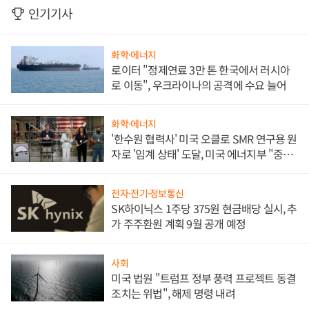
인기기사
화학·에너지
로이터 "정제연료 3만 톤 한국에서 러시아
로 이동", 우크라이나의 공격에 수요 늘어
화학·에너지
'한수원 협력사' 미국 오클로 SMR 연구용 원
자로 '임계 상태' 도달, 미국 에너지부 "중요
한 이정표"
전자·전기·정보통신
SK하이닉스 1주당 375원 현금배당 실시, 추
가 주주환원 계획 9월 공개 예정
사회
미국 법원 "트럼프 정부 풍력 프로젝트 동결
조치는 위법", 해제 명령 내려