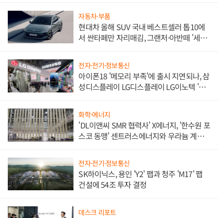
자동차·부품
현대차 올해 SUV 국내 베스트셀러 톱10에
서 싼타페만 자리매김, 그랜저·아반떼 '세단
쌍끌이'로 내수 방어
전자·전기·정보통신
아이폰18 '메모리 부족'에 출시 지연되나, 삼
성디스플레이 LG디스플레이 LG이노텍 '탈
애플' 수익 다각화 속도
화학·에너지
'DL이앤씨 SMR 협력사' X에너지, '한수원 포
스코 동맹' 센트러스에너지와 우라늄 계약
체결
전자·전기·정보통신
SK하이닉스, 용인 'Y2' 팹과 청주 'M17' 팹
건설에 54조 투자 결정
데스크 리포트