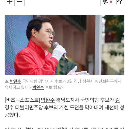
0
▲
박완수
국민의힘 경남지사 후보가 2일 경남 창원시 마산회원구에서
유세하고 있다. <
박완수
후보 캠프>
[비즈니스포스트]
박완수
경남도지사 국민의힘 후보가
김
경수
더불어민주당 후보의 거센 도전을 막아내며 재선에 성
공했다.