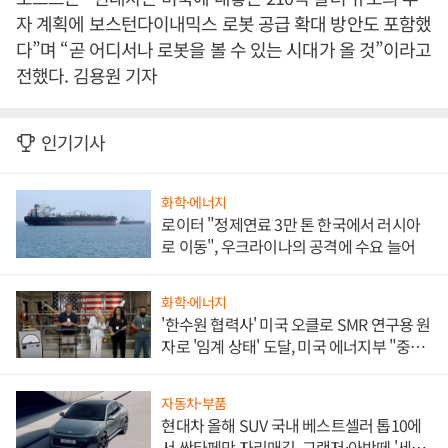
자 계획에 보스턴다이내믹스 로봇 공급 확대 방안도 포함했
다”며 “곧 어디서나 로봇을 볼 수 있는 시대가 올 것”이라고
전했다. 김용원 기자
인기기사
화학·에너지
로이터 "정제연료 3만 톤 한국에서 러시아
로 이동", 우크라이나의 공격에 수요 늘어
화학·에너지
'한수원 협력사' 미국 오클로 SMR 연구용 원
자로 '임계 상태' 도달, 미국 에너지부 "중요
한 이정표"
자동차·부품
현대차 올해 SUV 국내 베스트셀러 톱10에
서 싼타페만 자리매김, 그랜저·아반떼 '세단