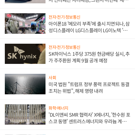
쌍끌이'로 내수 방어
전자·전기·정보통신
아이폰18 '메모리 부족'에 출시 지연되나, 삼
성디스플레이 LG디스플레이 LG이노텍 '탈
애플' 수익 다각화 속도
전자·전기·정보통신
SK하이닉스 1주당 375원 현금배당 실시, 추
가 주주환원 계획 9월 공개 예정
사회
미국 법원 "트럼프 정부 풍력 프로젝트 동결
조치는 위법", 해제 명령 내려
화학·에너지
'DL이앤씨 SMR 협력사' X에너지, '한수원 포
스코 동맹' 센트러스에너지와 우라늄 계약
체결