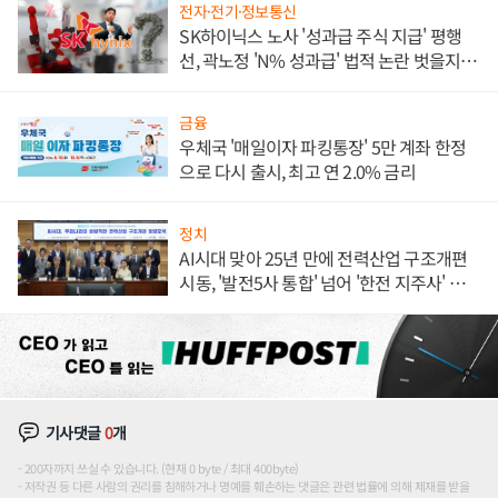
전자·전기·정보통신
SK하이닉스 노사 '성과급 주식 지급' 평행
선, 곽노정 'N% 성과급' 법적 논란 벗을지 주
목
금융
우체국 '매일이자 파킹통장' 5만 계좌 한정
으로 다시 출시, 최고 연 2.0% 금리
정치
AI시대 맞아 25년 만에 전력산업 구조개편
시동, '발전5사 통합' 넘어 '한전 지주사' 재편
론도
기사댓글
0
개
200자까지 쓰실 수 있습니다. (현재 0 byte / 최대 400byte)
저작권 등 다른 사람의 권리를 침해하거나 명예를 훼손하는 댓글은 관련 법률에 의해 제재를 받을