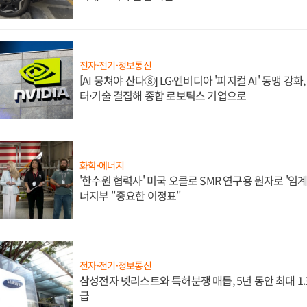
전자·전기·정보통신
[AI 뭉쳐야 산다⑧] LG·엔비디아 '피지컬 AI' 동맹 강
터·기술 결집해 종합 로보틱스 기업으로
화학·에너지
'한수원 협력사' 미국 오클로 SMR 연구용 원자로 '임계 
너지부 "중요한 이정표"
전자·전기·정보통신
삼성전자 넷리스트와 특허분쟁 매듭, 5년 동안 최대 1
급