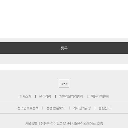
PC버전
회사소개
윤리강령
개인정보처리방침
이용자위원회
청소년보호정책
정정·반론보도
기사심의규정
불편신고
서울특별시 성동구 성수일로 39-34 서울숲더스페이스 12층