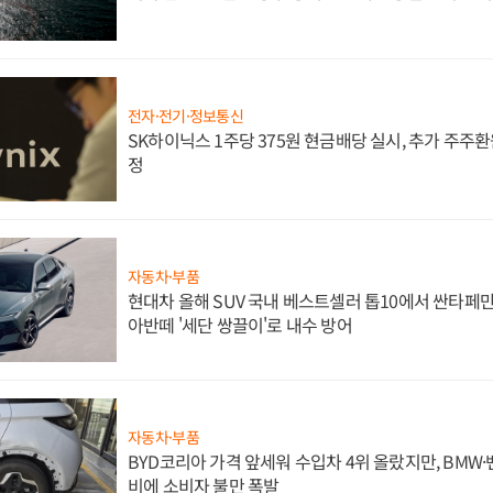
전자·전기·정보통신
SK하이닉스 1주당 375원 현금배당 실시, 추가 주주환
정
자동차·부품
현대차 올해 SUV 국내 베스트셀러 톱10에서 싼타페만
아반떼 '세단 쌍끌이'로 내수 방어
자동차·부품
BYD코리아 가격 앞세워 수입차 4위 올랐지만, BMW
비에 소비자 불만 폭발