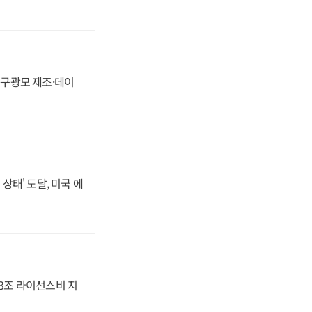
화, 구광모 제조·데이
상태' 도달, 미국 에
.3조 라이선스비 지