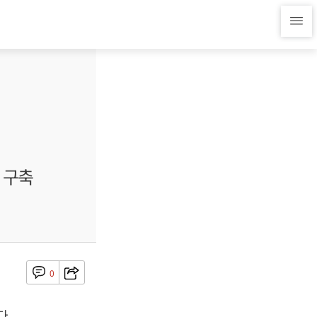
' 구축
0
다.