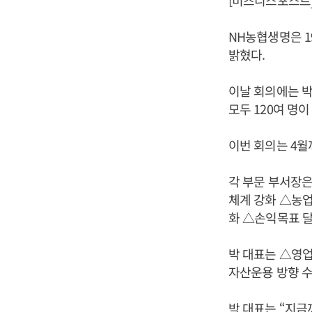
[비즈니스포스트
NH농협생명은 1
밝혔다.
이날 회의에는 박
모두 120여 명이
이번 회의는 4월
각 부문 부서장은
체계 강화 △농업
화 △손익목표 달
박 대표는 △영
자산운용 방향 수
박 대표는 “지금