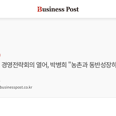
 경영전략회의 열어, 박병희 "농촌과 동반성장
7
usinesspost.co.kr