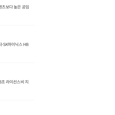
·벤츠보다 높은 공임
자·SK하이닉스 HB
.3조 라이선스비 지