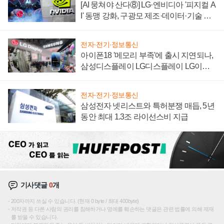
[AI 뭉쳐야 산다⑧] LG·엔비디아 '피지컬 A
I' 동맹 강화, 구광모 제조·데이터·기술 결
집해 종합 로보틱스 기업으로
전자·전기·정보통신
아이폰18 '메모리 부족'에 출시 지연되나,
삼성디스플레이 LG디스플레이 LG이노
텍 '탈애플' 수익 다각화 속도
전자·전기·정보통신
삼성전자 넷리스트와 특허분쟁 매듭, 5년
동안 최대 1.3조 라이선스비 지급
기사댓글
0
개
200자까지 쓰실 수 있습니다. (현재 0 byte / 최대 400byte)
저작권 등 다른 사람의 권리를 침해하거나 명예를 훼손하는 댓글은 관련 법률에 의해 제재
를 받을 수 있습니다.