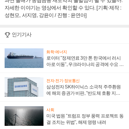
과연 올해가 농협금융 재도약의 출발점이 될 수 있을까.
자세한 이야기는 영상에서 확인할 수 있다. [기획·제작 :
성현모, 서지영, 강윤이 / 진행 : 윤연아]
인기기사
화학·에너지
로이터 "정제연료 3만 톤 한국에서 러시
아로 이동", 우크라이나의 공격에 수요 늘
어
전자·전기·정보통신
삼성전자 SK하이닉스 소극적 주주환원
에 해외 증권가 비판, "반도체 호황 지속
성 의문"
사회
미국 법원 "트럼프 정부 풍력 프로젝트 동
결 조치는 위법", 해제 명령 내려