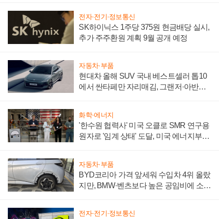
전자·전기·정보통신
SK하이닉스 1주당 375원 현금배당 실시,
추가 주주환원 계획 9월 공개 예정
자동차·부품
현대차 올해 SUV 국내 베스트셀러 톱10
에서 싼타페만 자리매김, 그랜저·아반떼
'세단 쌍끌이'로 내수 방어
화학·에너지
'한수원 협력사' 미국 오클로 SMR 연구용
원자로 '임계 상태' 도달, 미국 에너지부
"중요한 이정표"
자동차·부품
BYD코리아 가격 앞세워 수입차 4위 올랐
지만, BMW·벤츠보다 높은 공임비에 소비
자 불만 폭발
전자·전기·정보통신