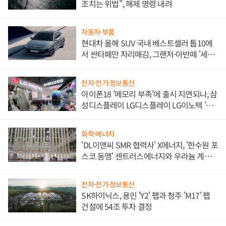
조치는 위법", 해제 명령 내려
자동차·부품
현대차 올해 SUV 국내 베스트셀러 톱10에
서 싼타페만 자리매김, 그랜저·아반떼 '세단
쌍끌이'로 내수 방어
전자·전기·정보통신
아이폰18 '메모리 부족'에 출시 지연되나, 삼
성디스플레이 LG디스플레이 LG이노텍 '탈
애플' 수익 다각화 속도
화학·에너지
'DL이앤씨 SMR 협력사' X에너지, '한수원 포
스코 동맹' 센트러스에너지와 우라늄 계약
체결
전자·전기·정보통신
SK하이닉스, 용인 'Y2' 팹과 청주 'M17' 팹
건설에 54조 투자 결정