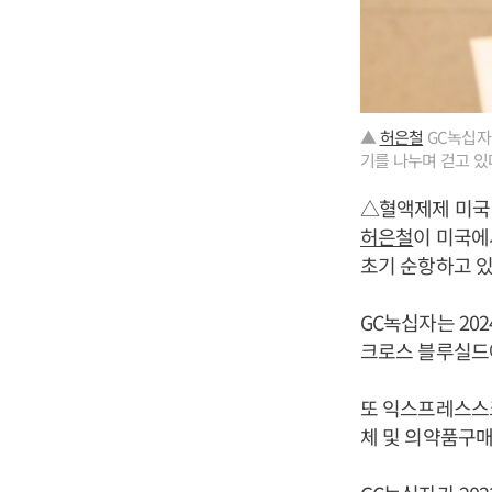
▲
허은철
GC녹십자 
기를 나누며 걷고 있
△혈액제제 미국
허은철
이 미국에
초기 순항하고 있
GC녹십자는 20
크로스 블루실드
또 익스프레스스크
체 및 의약품구매