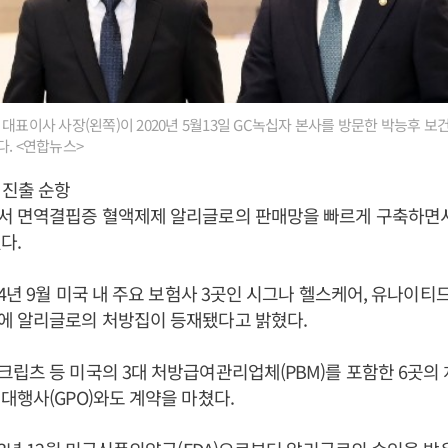
대표이사 사장(왼쪽)이 2020년 5월13일 GC녹십자 본사를 방문한 박능후 
다. <연합뉴스>
 진출 순항
서 면역결핍증 혈액제제 알리글로의 판매망을 빠르게 구축하면
다.
24년 9월 미국 내 주요 보험사 3곳인 시그나 헬스케어, 유나이티
에 알리글로의 처방집이 등재됐다고 밝혔다.
립츠 등 미국의 3대 처방급여관리업체(PBM)를 포함한 6곳
대행사(GPO)와도 계약을 마쳤다.