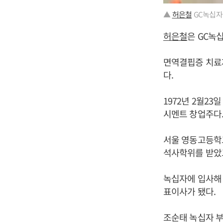
▲
허은철
GC녹십자
허은철
은 GC녹
면역결핍증 치료
다.
1972년 2월2
시멘트 창업주다
서울 영동고등학
석사학위를 받았
녹십자에 입사해 
표이사가 됐다.
조순태 녹십자 