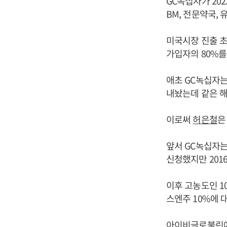
GC녹십자가 20
BM, 전문약국,
미국시장 진출 초
가입자의 80%를
애초 GC녹십자는
내놨는데 같은 해
이로써
허은철
은
앞서 GC녹십자는
신청했지만 201
이후 고농도인 1
스엔주 10%에 
아이비글로불린에스