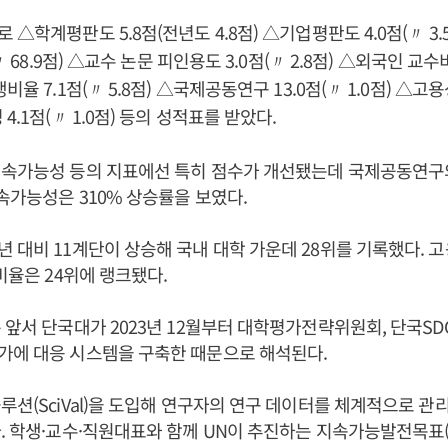
△학계평판도 5.8점(전년도 4.8점) △기업평판도 4.0점(
3
〃
68.9점) △교수 논문 피인용도 3.0점(
2.8점) △외국인 교수비
〃
〃
비율 7.1점(
5.8점) △국제공동연구 13.0점(
1.0점) △고용
〃
〃
4.1점(
1.0점) 등의 성적표를 받았다.
〃
지속가능성 등의 지표에선 특히 점수가 개선됐는데 국제공동연구의
속가능성은 310% 상승률을 보였다.
 대비 11계단이 상승해 국내 대학 가운데 28위를 기록했다. 
비율은 24위에 랭크됐다.
 앞서 단국대가 2023년 12월부터 대학평가전략위원회, 단국SD
가에 대응 시스템을 구축한 때문으로 해석된다.
루션(SciVal)을 도입해 연구자의 연구 데이터를 체계적으로 관
. 학생·교수·직원대표와 함께 UN이 추진하는 지속가능발전목표(S