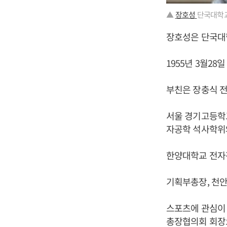
▲
장호성
단국대학교
장호성은 단국대
1955년 3월28
부친은 장충식 전
서울 경기고등학
자공학 석사학위
한양대학교 전자
기획부총장, 천안
스포츠에 관심이
총장협의회 회장