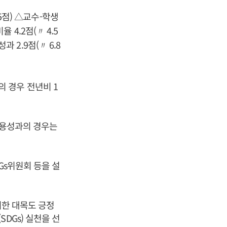
.5점) △교수-학생
율 4.2점(
4.5
〃
성과 2.9점(
6.8
〃
 경우 전년비 1
고용성과의 경우는
Gs위원회 등을 설
리한 대목도 긍정
DGs) 실천을 선