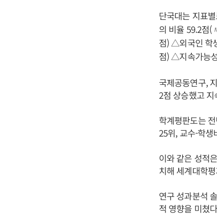
단국대는 지표별로 
의 비율 59.2점(
점) △외국인 학생
점) △지속가능성 
국제공동연구, 
2점 상승했고 지
학계평판도는 전년
25위, 교수-학생
이와 같은 성적은
치해 세계대학평
연구 성과분석 솔
적 영향을 미쳤다