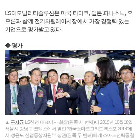
LS이모빌리티솔루션은 미국 타이코, 일본 파나소닉, 오
므론과 함께 전기차릴레이시장에서 가장 경쟁력 있는
기업으로 평가받고 있다.
◆ 평가
▲
구자균
LS산전 대표이사 회장(왼쪽 세 번째)이 2019년 10월18일
서울시 강남구 코엑스에서 열린 '한국스마트그리드엑스포 2019'에
서 성윤모 산업통상자원부 장관(왼쪽 두 번째)에게 스마트전력통합