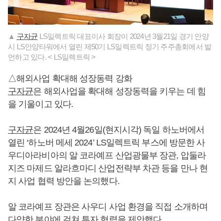
▲
구자균
LS일렉트릭 대표이사 회장이 2024년 3월21일 경기 안양
시 LS안양타워에서 열린 제50기 LS일렉트릭 정기 주주총회에서 발
언하고 있다. < LS일렉트릭 >
△해외사업 확대해 성장동력 강화
구자균
은 해외사업을 확대해 성장동력을 키우는 데 힘
을 기울이고 있다.
구자균
은 2024년 4월26일(현지시각) 독일 하노버에서
열린 ‘하노버 메세 2024’ LS일렉트릭 부스에 방문한 사
우디아라비아의 알 코라예프 산업광물부 장관, 압둘라
지즈 마제드 알라흐마디 산업전략부 차관 등을 만나 현
지 사업 협력 방안을 논의했다.
알 코라예프 장관은 사우디 사업 환경을 직접 소개하며
다양한 분야에 걸쳐 투자 협력을 제안했다.