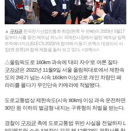
▲
구자균
한국전기산업진흥회 회장(왼쪽 두 번째)이 2023년 5월17
일부터 사흘 동안 베트남 하노이 국제전시장에서 열린 '베트남 일렉
트릭에너지쇼(ELECS 2023)'에 참여해 이동기 코엑스 대표이사 사
장(맨 왼쪽)과 함께 제품을 둘러 보고 있다. <코엑스>
△올림픽도로 160km 과속에 '대리 자수'로 여론 질타
구자균
은 2022년 11월9일 서울 올림픽대로에서 제한속
도의 2배가 넘는 시속 160km 이상으로 개인 차량인 페
라리를 몰다가 무인단속 카메라에 적발됐다.
도로교통법상 제한속도(시속 80km) 이상 과속 운전하면
30만 원 이하의 벌금형 내지는 구류형의 처벌을 받는다.
경찰이
구자균
측에 도로교통법 위반 사실을 전달하자 L
S일렉트릭 소속 A부장이 같은 해 12월23일 경찰서를 찾