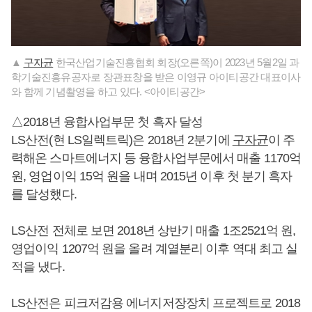
▲
구자균
한국산업기술진흥협회 회장(오른쪽)이 2023년 5월2일 과
학기술진흥유공자로 장관표창을 받은 이영규 아이티공간 대표이사
와 함께 기념촬영을 하고 있다. <아이티공간>
△2018년 융합사업부문 첫 흑자 달성
LS산전(현 LS일렉트릭)은 2018년 2분기에
구자균
이 주
력해온 스마트에너지 등 융합사업부문에서 매출 1170억
원, 영업이익 15억 원을 내며 2015년 이후 첫 분기 흑자
를 달성했다.
LS산전 전체로 보면 2018년 상반기 매출 1조2521억 원,
영업이익 1207억 원을 올려 계열분리 이후 역대 최고 실
적을 냈다.
LS산전은 피크저감용 에너지저장장치 프로젝트로 2018