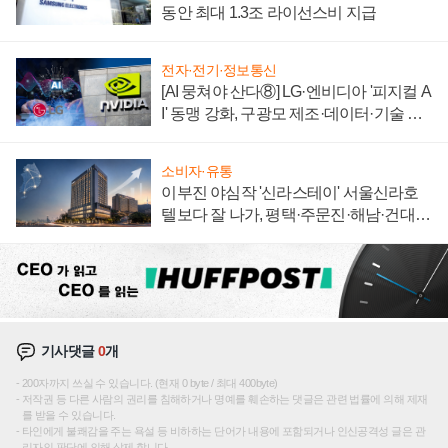
동안 최대 1.3조 라이선스비 지급
전자·전기·정보통신
[AI 뭉쳐야 산다⑧] LG·엔비디아 '피지컬 A
I' 동맹 강화, 구광모 제조·데이터·기술 결
집해 종합 로보틱스 기업으로
소비자·유통
이부진 야심작 '신라스테이' 서울신라호
텔보다 잘 나가, 평택·주문진·해남·건대로
성장판 더 넓힌다
기사댓글
0
개
200자까지 쓰실 수 있습니다. (현재 0 byte / 최대 400byte)
저작권 등 다른 사람의 권리를 침해하거나 명예를 훼손하는 댓글은 관련 법률에 의해 제재
를 받을 수 있습니다.
타인에게 불쾌감을 주는 욕설 등 비하하는 단어가 내용에 포함되거나 인신공격성 글은 관
리자의 판단에 의해 삭제 합니다.