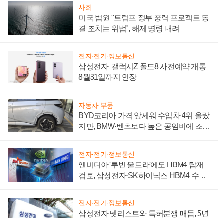
사회
미국 법원 "트럼프 정부 풍력 프로젝트 동
결 조치는 위법", 해제 명령 내려
전자·전기·정보통신
삼성전자, 갤럭시Z 폴드8 사전예약 개통
8월31일까지 연장
자동차·부품
BYD코리아 가격 앞세워 수입차 4위 올랐
지만, BMW·벤츠보다 높은 공임비에 소비
자 불만 폭발
전자·전기·정보통신
엔비디아 '루빈 울트라'에도 HBM4 탑재
검토, 삼성전자·SK하이닉스 HBM4 수율
에 주도권 갈린다
전자·전기·정보통신
삼성전자 넷리스트와 특허분쟁 매듭, 5년