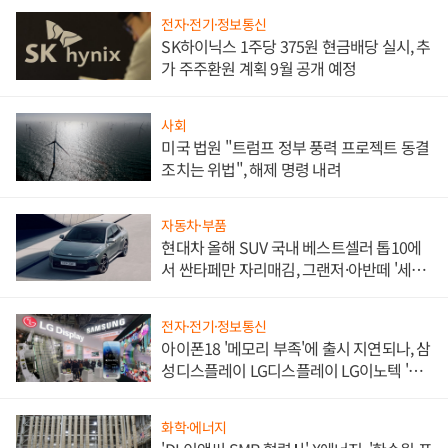
전자·전기·정보통신
SK하이닉스 1주당 375원 현금배당 실시, 추
가 주주환원 계획 9월 공개 예정
사회
미국 법원 "트럼프 정부 풍력 프로젝트 동결
조치는 위법", 해제 명령 내려
자동차·부품
현대차 올해 SUV 국내 베스트셀러 톱10에
서 싼타페만 자리매김, 그랜저·아반떼 '세단
쌍끌이'로 내수 방어
전자·전기·정보통신
아이폰18 '메모리 부족'에 출시 지연되나, 삼
성디스플레이 LG디스플레이 LG이노텍 '탈
애플' 수익 다각화 속도
화학·에너지