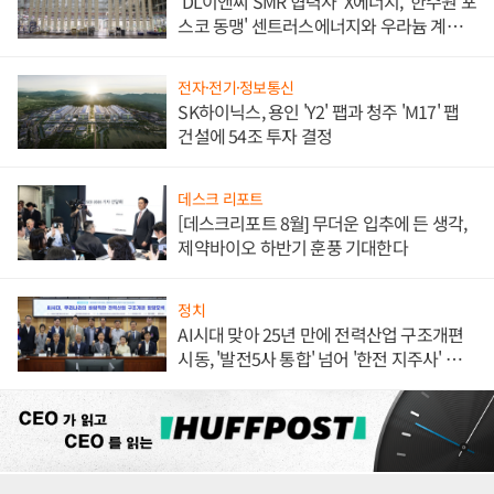
'DL이앤씨 SMR 협력사' X에너지, '한수원 포
스코 동맹' 센트러스에너지와 우라늄 계약
체결
전자·전기·정보통신
SK하이닉스, 용인 'Y2' 팹과 청주 'M17' 팹
건설에 54조 투자 결정
데스크 리포트
[데스크리포트 8월] 무더운 입추에 든 생각,
제약바이오 하반기 훈풍 기대한다
정치
AI시대 맞아 25년 만에 전력산업 구조개편
시동, '발전5사 통합' 넘어 '한전 지주사' 재편
론도