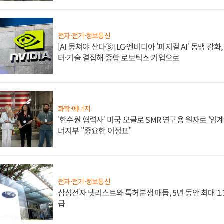
전자·전기·정보통신
[AI 뭉쳐야 산다⑧] LG·엔비디아 '피지컬 AI' 동맹 강
터·기술 결집해 종합 로보틱스 기업으로
화학·에너지
'한수원 협력사' 미국 오클로 SMR 연구용 원자로 '임계 
너지부 "중요한 이정표"
전자·전기·정보통신
삼성전자 넷리스트와 특허분쟁 매듭, 5년 동안 최대 1
급