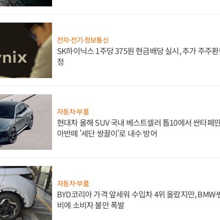
전자·전기·정보통신
SK하이닉스 1주당 375원 현금배당 실시, 추가 주주환
정
자동차·부품
현대차 올해 SUV 국내 베스트셀러 톱10에서 싼타페만
아반떼 '세단 쌍끌이'로 내수 방어
자동차·부품
BYD코리아 가격 앞세워 수입차 4위 올랐지만, BMW
비에 소비자 불만 폭발