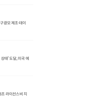
화, 구광모 제조·데이
상태' 도달, 미국 에
.3조 라이선스비 지