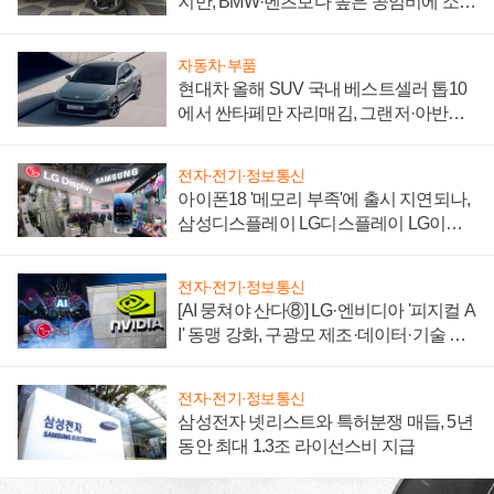
지만, BMW·벤츠보다 높은 공임비에 소비
자 불만 폭발
자동차·부품
현대차 올해 SUV 국내 베스트셀러 톱10
에서 싼타페만 자리매김, 그랜저·아반떼
'세단 쌍끌이'로 내수 방어
전자·전기·정보통신
아이폰18 '메모리 부족'에 출시 지연되나,
삼성디스플레이 LG디스플레이 LG이노
텍 '탈애플' 수익 다각화 속도
전자·전기·정보통신
[AI 뭉쳐야 산다⑧] LG·엔비디아 '피지컬 A
I' 동맹 강화, 구광모 제조·데이터·기술 결
집해 종합 로보틱스 기업으로
전자·전기·정보통신
삼성전자 넷리스트와 특허분쟁 매듭, 5년
동안 최대 1.3조 라이선스비 지급