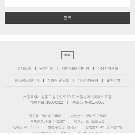
PC버전
회사소개
윤리강령
개인정보처리방침
이용자위원회
청소년보호정책
정정·반론보도
기사심의규정
불편신고
서울특별시 성동구 성수일로 39-34 서울숲더스페이스 12층
대표전화 : 1800-6522
팩스 : 070-4015-8658
편집국 : 070-4010-8512
사업본부 : 070-4010-7078
등록번호 : 서울 아 02897
제호 : 비즈니스포스트
등록일: 2013.11.13
발행·편집인 : 강석운
발행일자: 2013년 12월 2일
청소년보호책임자 : 강석운
ISSN : 2636-171X