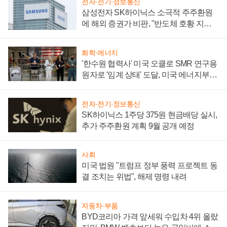
전자·전기·정보통신
삼성전자 SK하이닉스 소극적 주주환원
에 해외 증권가 비판, "반도체 호황 지속
성 의문"
화학·에너지
'한수원 협력사' 미국 오클로 SMR 연구용
원자로 '임계 상태' 도달, 미국 에너지부
"중요한 이정표"
전자·전기·정보통신
SK하이닉스 1주당 375원 현금배당 실시,
추가 주주환원 계획 9월 공개 예정
사회
미국 법원 "트럼프 정부 풍력 프로젝트 동
결 조치는 위법", 해제 명령 내려
자동차·부품
BYD코리아 가격 앞세워 수입차 4위 올랐