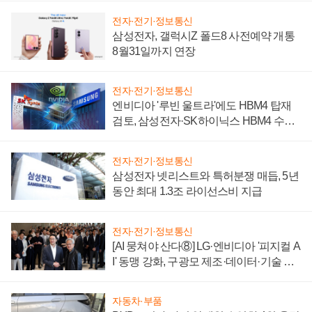
전자·전기·정보통신
삼성전자, 갤럭시Z 폴드8 사전예약 개통
8월31일까지 연장
전자·전기·정보통신
엔비디아 '루빈 울트라'에도 HBM4 탑재
검토, 삼성전자·SK하이닉스 HBM4 수율
에 주도권 갈린다
전자·전기·정보통신
삼성전자 넷리스트와 특허분쟁 매듭, 5년
동안 최대 1.3조 라이선스비 지급
전자·전기·정보통신
[AI 뭉쳐야 산다⑧] LG·엔비디아 '피지컬 A
I' 동맹 강화, 구광모 제조·데이터·기술 결
집해 종합 로보틱스 기업으로
자동차·부품