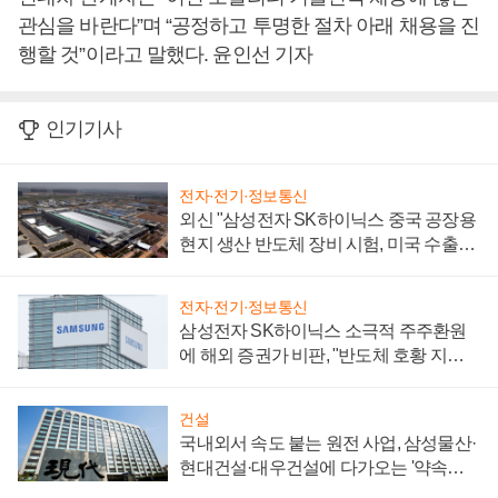
관심을 바란다”며 “공정하고 투명한 절차 아래 채용을 진
행할 것”이라고 말했다. 윤인선 기자
인기기사
전자·전기·정보통신
외신 "삼성전자 SK하이닉스 중국 공장용
현지 생산 반도체 장비 시험, 미국 수출통
제 대비"
전자·전기·정보통신
삼성전자 SK하이닉스 소극적 주주환원
에 해외 증권가 비판, "반도체 호황 지속
성 의문"
건설
국내외서 속도 붙는 원전 사업, 삼성물산·
현대건설·대우건설에 다가오는 '약속의
시간'