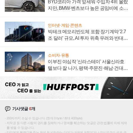
BYD코리아 가격 앞세워 수입차 4위 올랐
지만, BMW·벤츠보다 높은 공임비에 소비
자 불만 폭발
인터넷·게임·콘텐츠
빅테크 메모리반도체 포함 장기계약 '2.7
조 달러' 규모, AI 투자 위축 우려와 반대
신호
소비자·유통
이부진 야심작 '신라스테이' 서울신라호
텔보다 잘 나가, 평택·주문진·해남·건대로
성장판 더 넓힌다
기사댓글
0
개
200자까지 쓰실 수 있습니다. (현재 0 byte / 최대 400byte)
저작권 등 다른 사람의 권리를 침해하거나 명예를 훼손하는 댓글은 관련 법률에 의해 제재
를 받을 수 있습니다.
타인에게 불쾌감을 주는 욕설 등 비하하는 단어가 내용에 포함되거나 인신공격성 글은 관