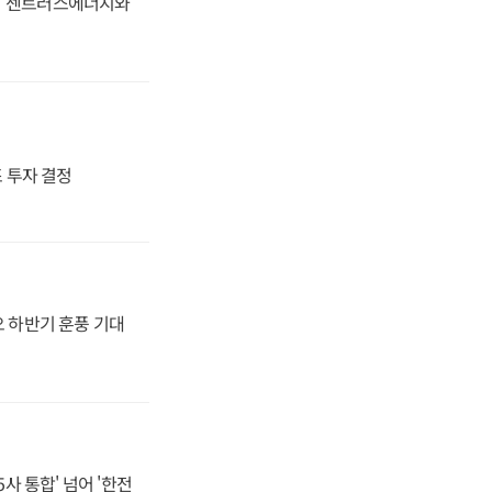
동맹' 센트러스에너지와
4조 투자 결정
오 하반기 훈풍 기대
사 통합' 넘어 '한전