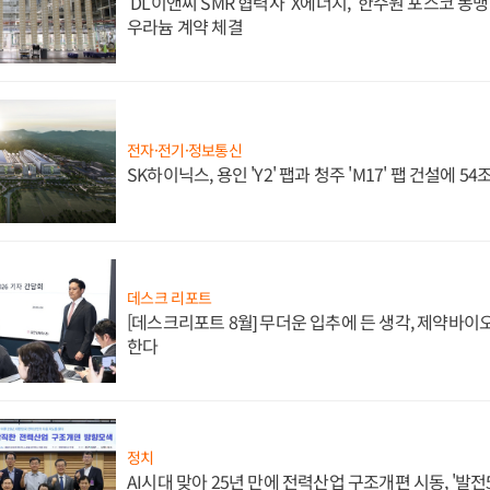
'DL이앤씨 SMR 협력사' X에너지, '한수원 포스코 
우라늄 계약 체결
전자·전기·정보통신
SK하이닉스, 용인 'Y2' 팹과 청주 'M17' 팹 건설에 5
데스크 리포트
[데스크리포트 8월] 무더운 입추에 든 생각, 제약바이
한다
정치
AI시대 맞아 25년 만에 전력산업 구조개편 시동, '발전5