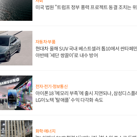
사회
미국 법원 "트럼프 정부 풍력 프로젝트 동결 조치는 위
자동차·부품
현대차 올해 SUV 국내 베스트셀러 톱10에서 싼타페만
아반떼 '세단 쌍끌이'로 내수 방어
전자·전기·정보통신
아이폰18 '메모리 부족'에 출시 지연되나, 삼성디스
LG이노텍 '탈애플' 수익 다각화 속도
화학·에너지