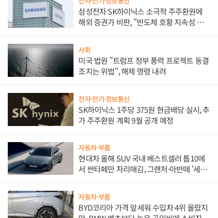
전자·전기·정보통신
삼성전자 SK하이닉스 소극적 주주환원에
해외 증권가 비판, "반도체 호황 지속성 의
문"
사회
미국 법원 "트럼프 정부 풍력 프로젝트 동결
조치는 위법", 해제 명령 내려
전자·전기·정보통신
SK하이닉스 1주당 375원 현금배당 실시, 추
가 주주환원 계획 9월 공개 예정
자동차·부품
현대차 올해 SUV 국내 베스트셀러 톱10에
서 싼타페만 자리매김, 그랜저·아반떼 '세단
쌍끌이'로 내수 방어
자동차·부품
BYD코리아 가격 앞세워 수입차 4위 올랐지