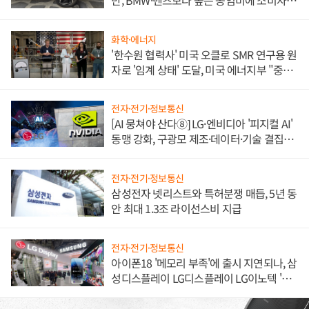
만, BMW·벤츠보다 높은 공임비에 소비자
불만 폭발
화학·에너지
'한수원 협력사' 미국 오클로 SMR 연구용 원
자로 '임계 상태' 도달, 미국 에너지부 "중요
한 이정표"
전자·전기·정보통신
[AI 뭉쳐야 산다⑧] LG·엔비디아 '피지컬 AI'
동맹 강화, 구광모 제조·데이터·기술 결집
해 종합 로보틱스 기업으로
전자·전기·정보통신
삼성전자 넷리스트와 특허분쟁 매듭, 5년 동
안 최대 1.3조 라이선스비 지급
전자·전기·정보통신
아이폰18 '메모리 부족'에 출시 지연되나, 삼
성디스플레이 LG디스플레이 LG이노텍 '탈
애플' 수익 다각화 속도