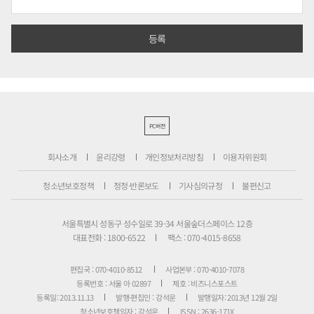
PC버전
회사소개
윤리강령
개인정보처리방침
이용자위원회
청소년보호정책
정정·반론보도
기사심의규정
불편신고
서울특별시 성동구 성수일로 39-34 서울숲더스페이스 12층
대표전화 : 1800-6522
팩스 : 070-4015-8658
편집국 : 070-4010-8512
사업본부 : 070-4010-7078
등록번호 : 서울 아 02897
제호 : 비즈니스포스트
등록일: 2013.11.13
발행·편집인 : 강석운
발행일자: 2013년 12월 2일
청소년보호책임자 : 강석운
ISSN : 2636-171X