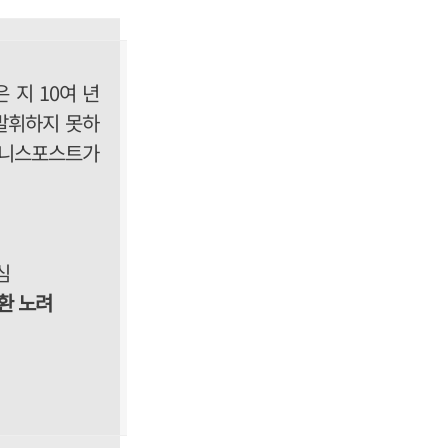
 지 10여 년
발휘하지 못하
즈니스포스트가
심
환 노려