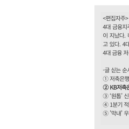
<편집자주>
4대 금융지
이 지났다.
고 있다. 
4대 금융 
-글 싣는 순
① 저축은행 
② KB저축
③ ‘원톱’ 
④ 1분기 
⑤ '막내'