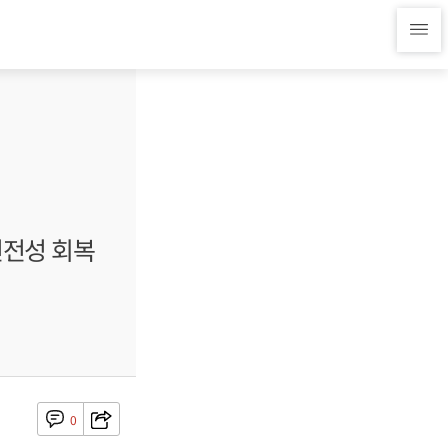
건전성 회복
0