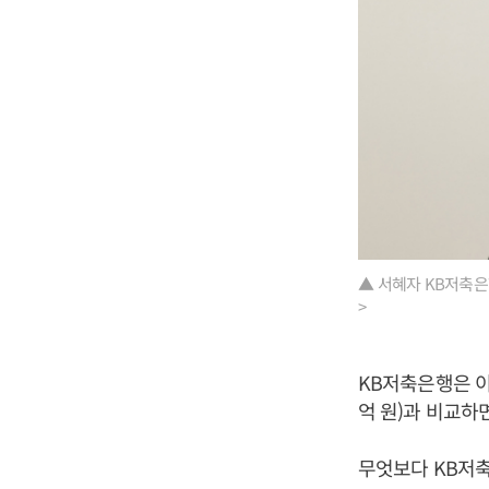
▲ ​서혜자 KB저축
>​
KB저축은행은 이미
억 원)과 비교하
무엇보다 KB저축