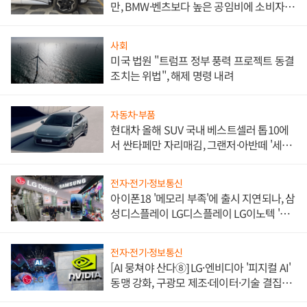
만, BMW·벤츠보다 높은 공임비에 소비자
불만 폭발
사회
미국 법원 "트럼프 정부 풍력 프로젝트 동결
조치는 위법", 해제 명령 내려
자동차·부품
현대차 올해 SUV 국내 베스트셀러 톱10에
서 싼타페만 자리매김, 그랜저·아반떼 '세단
쌍끌이'로 내수 방어
전자·전기·정보통신
아이폰18 '메모리 부족'에 출시 지연되나, 삼
성디스플레이 LG디스플레이 LG이노텍 '탈
애플' 수익 다각화 속도
전자·전기·정보통신
[AI 뭉쳐야 산다⑧] LG·엔비디아 '피지컬 AI'
동맹 강화, 구광모 제조·데이터·기술 결집
해 종합 로보틱스 기업으로