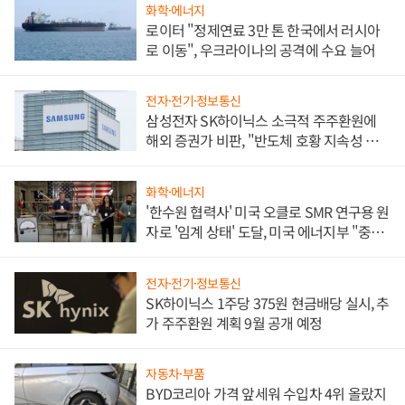
화학·에너지
로이터 "정제연료 3만 톤 한국에서 러시아
로 이동", 우크라이나의 공격에 수요 늘어
전자·전기·정보통신
삼성전자 SK하이닉스 소극적 주주환원에
해외 증권가 비판, "반도체 호황 지속성 의
문"
화학·에너지
'한수원 협력사' 미국 오클로 SMR 연구용 원
자로 '임계 상태' 도달, 미국 에너지부 "중요
한 이정표"
전자·전기·정보통신
SK하이닉스 1주당 375원 현금배당 실시, 추
가 주주환원 계획 9월 공개 예정
자동차·부품
BYD코리아 가격 앞세워 수입차 4위 올랐지