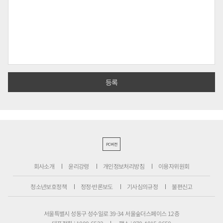
PC버전
회사소개
윤리강령
개인정보처리방침
이용자위원회
청소년보호정책
정정·반론보도
기사심의규정
불편신고
서울특별시 성동구 성수일로 39-34 서울숲더스페이스 12층