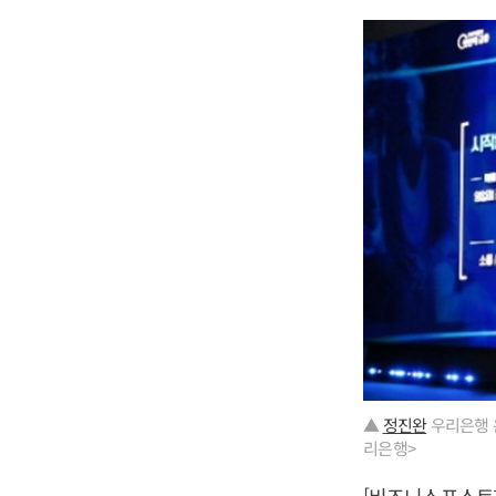
▲
정진완
우리은행 은
리은행>