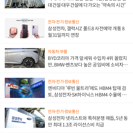
대건설·대우건설에 다가오는 '약속의 시간'
전자·전기·정보통신
삼성전자, 갤럭시Z 폴드8 사전예약 개통 8
월31일까지 연장
자동차·부품
BYD코리아 가격 앞세워 수입차 4위 올랐지
만, BMW·벤츠보다 높은 공임비에 소비자
불만 폭발
전자·전기·정보통신
엔비디아 '루빈 울트라'에도 HBM4 탑재 검
토, 삼성전자·SK하이닉스 HBM4 수율에 주
도권 갈린다
전자·전기·정보통신
삼성전자 넷리스트와 특허분쟁 매듭, 5년 동
안 최대 1.3조 라이선스비 지급