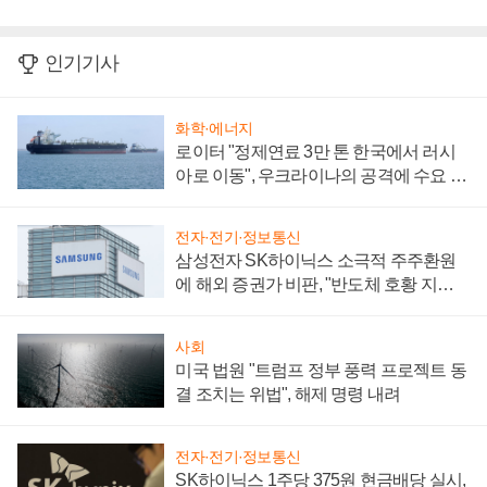
인기기사
화학·에너지
로이터 "정제연료 3만 톤 한국에서 러시
아로 이동", 우크라이나의 공격에 수요 늘
어
전자·전기·정보통신
삼성전자 SK하이닉스 소극적 주주환원
에 해외 증권가 비판, "반도체 호황 지속
성 의문"
사회
미국 법원 "트럼프 정부 풍력 프로젝트 동
결 조치는 위법", 해제 명령 내려
전자·전기·정보통신
SK하이닉스 1주당 375원 현금배당 실시,