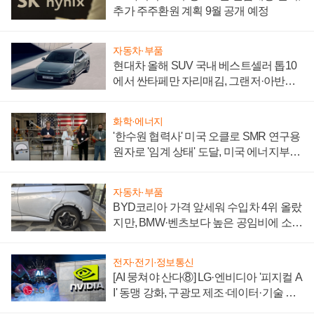
추가 주주환원 계획 9월 공개 예정
자동차·부품
현대차 올해 SUV 국내 베스트셀러 톱10
에서 싼타페만 자리매김, 그랜저·아반떼
'세단 쌍끌이'로 내수 방어
화학·에너지
'한수원 협력사' 미국 오클로 SMR 연구용
원자로 '임계 상태' 도달, 미국 에너지부
"중요한 이정표"
자동차·부품
BYD코리아 가격 앞세워 수입차 4위 올랐
지만, BMW·벤츠보다 높은 공임비에 소비
자 불만 폭발
전자·전기·정보통신
[AI 뭉쳐야 산다⑧] LG·엔비디아 '피지컬 A
I' 동맹 강화, 구광모 제조·데이터·기술 결
집해 종합 로보틱스 기업으로