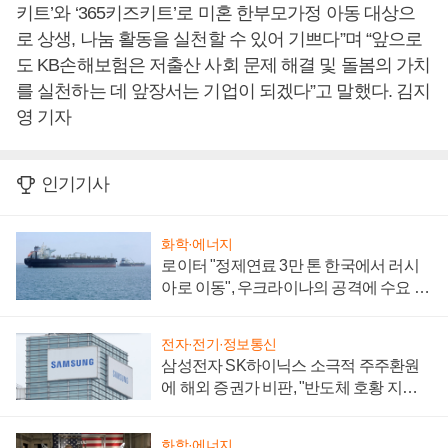
키트’와 ‘365키즈키트’로 미혼 한부모가정 아동 대상으
로 상생, 나눔 활동을 실천할 수 있어 기쁘다”며 “앞으로
도 KB손해보험은 저출산 사회 문제 해결 및 돌봄의 가치
를 실천하는 데 앞장서는 기업이 되겠다”고 말했다. 김지
영 기자
인기기사
화학·에너지
로이터 "정제연료 3만 톤 한국에서 러시
아로 이동", 우크라이나의 공격에 수요 늘
어
전자·전기·정보통신
삼성전자 SK하이닉스 소극적 주주환원
에 해외 증권가 비판, "반도체 호황 지속
성 의문"
화학·에너지