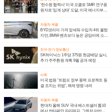
'한수원 협력사' 미국 오클로 SMR 연구용
원자로 '임계 상태' 도달, 미국 에너지부
"중요한 이정표"
자동차·부품
BYD코리아 가격 앞세워 수입차 4위 올랐
지만, BMW·벤츠보다 높은 공임비에 소비
자 불만 폭발
전자·전기·정보통신
SK하이닉스 1주당 375원 현금배당 실시,
추가 주주환원 계획 9월 공개 예정
사회
미국 법원 "트럼프 정부 풍력 프로젝트 동
결 조치는 위법", 해제 명령 내려
자동차·부품
현대차 올해 SUV 국내 베스트셀러 톱10
에서 싼타페만 자리매김, 그랜저·아반떼