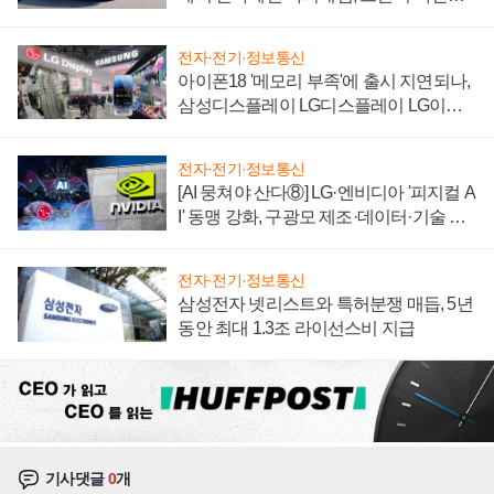
'세단 쌍끌이'로 내수 방어
전자·전기·정보통신
아이폰18 '메모리 부족'에 출시 지연되나,
삼성디스플레이 LG디스플레이 LG이노
텍 '탈애플' 수익 다각화 속도
전자·전기·정보통신
[AI 뭉쳐야 산다⑧] LG·엔비디아 '피지컬 A
I' 동맹 강화, 구광모 제조·데이터·기술 결
집해 종합 로보틱스 기업으로
전자·전기·정보통신
삼성전자 넷리스트와 특허분쟁 매듭, 5년
동안 최대 1.3조 라이선스비 지급
기사댓글
0
개