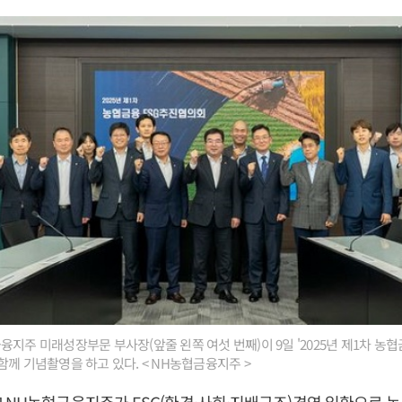
융지주 미래성장부문 부사장(앞줄 왼쪽 여섯 번째)이 9일 '2025년 제1차 농
함께 기념촬영을 하고 있다. < NH농협금융지주 >