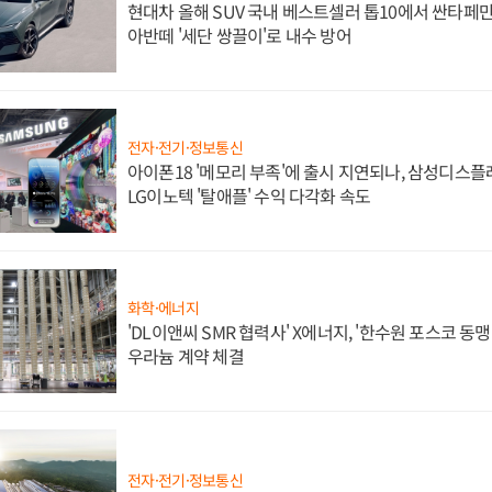
현대차 올해 SUV 국내 베스트셀러 톱10에서 싼타페만
아반떼 '세단 쌍끌이'로 내수 방어
전자·전기·정보통신
아이폰18 '메모리 부족'에 출시 지연되나, 삼성디스
LG이노텍 '탈애플' 수익 다각화 속도
화학·에너지
'DL이앤씨 SMR 협력사' X에너지, '한수원 포스코 
우라늄 계약 체결
전자·전기·정보통신