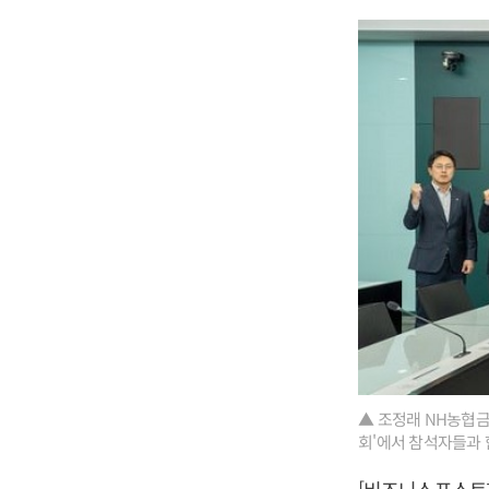
▲ 조정래 NH농협금
회'에서 참석자들과 