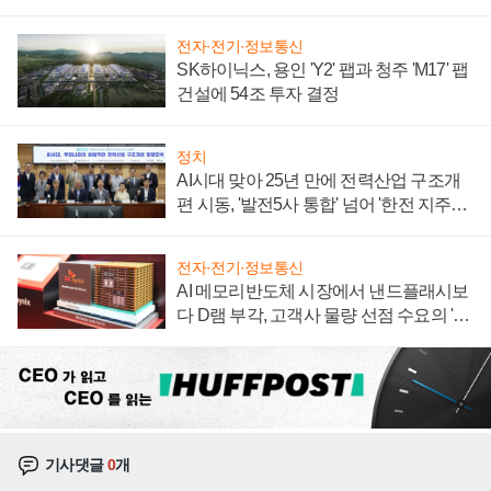
계약 체결
전자·전기·정보통신
SK하이닉스, 용인 'Y2' 팹과 청주 'M17' 팹
건설에 54조 투자 결정
정치
AI시대 맞아 25년 만에 전력산업 구조개
편 시동, '발전5사 통합' 넘어 '한전 지주사'
재편론도
전자·전기·정보통신
AI 메모리반도체 시장에서 낸드플래시보
다 D램 부각, 고객사 물량 선점 수요의 '우
선순위'
기사댓글
0
개