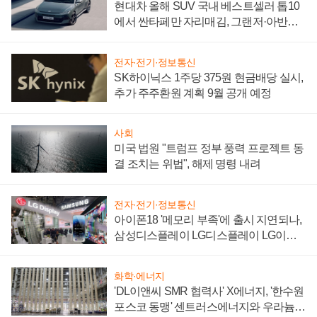
현대차 올해 SUV 국내 베스트셀러 톱10
에서 싼타페만 자리매김, 그랜저·아반떼
'세단 쌍끌이'로 내수 방어
전자·전기·정보통신
SK하이닉스 1주당 375원 현금배당 실시,
추가 주주환원 계획 9월 공개 예정
사회
미국 법원 "트럼프 정부 풍력 프로젝트 동
결 조치는 위법", 해제 명령 내려
전자·전기·정보통신
아이폰18 '메모리 부족'에 출시 지연되나,
삼성디스플레이 LG디스플레이 LG이노
텍 '탈애플' 수익 다각화 속도
화학·에너지
'DL이앤씨 SMR 협력사' X에너지, '한수원
포스코 동맹' 센트러스에너지와 우라늄