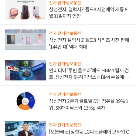
전자·전기·정보통신
삼성전자, 갤럭시Z 폴드8 사전예약 개통 8
월31일까지 연장
전자·전기·정보통신
삼성전자 갤럭시 Z 폴드8 시리즈 사전 판매
'144만 대' 역대 최대
전자·전기·정보통신
엔비디아 '루빈 울트라'에도 HBM4 탑재 검
토, 삼성전자·SK하이닉스 HBM4 수율에 주
도권 갈린다
전자·전기·정보통신
삼성전자 2분기 글로벌 D램 점유율 39% 1
위, SK하이닉스와 13%p 격차
전자·전기·정보통신
[오늘Who] 정철동 LG디스플레이 모바일 O