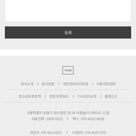
PC버전
회사소개
윤리강령
개인정보처리방침
이용자위원회
청소년보호정책
정정·반론보도
기사심의규정
불편신고
서울특별시 성동구 성수일로 39-34 서울숲더스페이스 12층
대표전화 : 1800-6522
팩스 : 070-4015-8658
편집국 : 070-4010-8512
사업본부 : 070-4010-7078