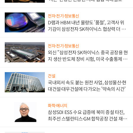
전자·전기·정보통신
D램과 HBM 내년 물량도 '품절', 고객사 위
기감이 삼성전자 SK하이닉스 협상력 더 키
워
전자·전기·정보통신
외신 "삼성전자 SK하이닉스 중국 공장용 현
지 생산 반도체 장비 시험, 미국 수출통제 대
비"
건설
국내외서 속도 붙는 원전 사업, 삼성물산·현
대건설·대우건설에 다가오는 '약속의 시간'
화학·에너지
삼성SDI ESS 수요 급증에 북미 증설 타진,
최주선 스텔란티스·GM 합작공장 건설 재추
진하나