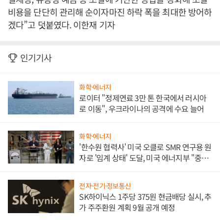
비용을 단단히 관리해 순이자마진 하락 폭을 최대한 방어하
겠다”고 덧붙였다. 이한재 기자
인기기사
화학·에너지
로이터 "정제연료 3만 톤 한국에서 러시아
로 이동", 우크라이나의 공격에 수요 늘어
화학·에너지
'한수원 협력사' 미국 오클로 SMR 연구용 원
자로 '임계 상태' 도달, 미국 에너지부 "중요
한 이정표"
전자·전기·정보통신
SK하이닉스 1주당 375원 현금배당 실시, 추
가 주주환원 계획 9월 공개 예정