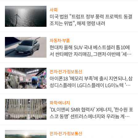
사회
미국 법원 "트럼프 정부 풍력 프로젝트 동결
조치는 위법", 해제 명령 내려
자동차·부품
현대차 올해 SUV 국내 베스트셀러 톱10에
서 싼타페만 자리매김, 그랜저·아반떼 '세단
쌍끌이'로 내수 방어
전자·전기·정보통신
아이폰18 '메모리 부족'에 출시 지연되나, 삼
성디스플레이 LG디스플레이 LG이노텍 '탈
애플' 수익 다각화 속도
화학·에너지
'DL이앤씨 SMR 협력사' X에너지, '한수원 포
스코 동맹' 센트러스에너지와 우라늄 계약
체결
전자·전기·정보통신