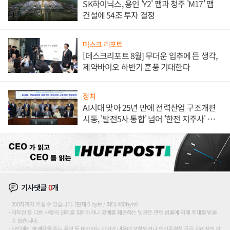
SK하이닉스, 용인 'Y2' 팹과 청주 'M17' 팹
건설에 54조 투자 결정
데스크 리포트
[데스크리포트 8월] 무더운 입추에 든 생각,
제약바이오 하반기 훈풍 기대한다
정치
AI시대 맞아 25년 만에 전력산업 구조개편
시동, '발전5사 통합' 넘어 '한전 지주사' 재편
론도
기사댓글
0
개
200자까지 쓰실 수 있습니다. (현재 0 byte / 최대 400byte)
저작권 등 다른 사람의 권리를 침해하거나 명예를 훼손하는 댓글은 관련 법률에 의해 제재를 받을
수 있습니다.
타인에게 불쾌감을 주는 욕설 등 비하하는 단어가 내용에 포함되거나 인신공격성 글은 관리자의 판