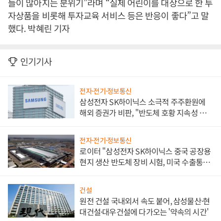
들이 많아지는 분위기”라며 “실제 어린이를 대상으로 한 투
자상품을 비롯해 투자교육 서비스 등은 반응이 좋다”고 말
했다. 박혜린 기자
인기기사
전자·전기·정보통신
삼성전자 SK하이닉스 소극적 주주환원에
해외 증권가 비판, "반도체 호황 지속성 의
문"
전자·전기·정보통신
로이터 "삼성전자 SK하이닉스 중국 공장용
현지 생산 반도체 장비 시험, 미국 수출통제
대비"
건설
원전 건설 국내외서 속도 붙어, 삼성물산·현
대건설·대우건설에 다가오는 '약속의 시간'