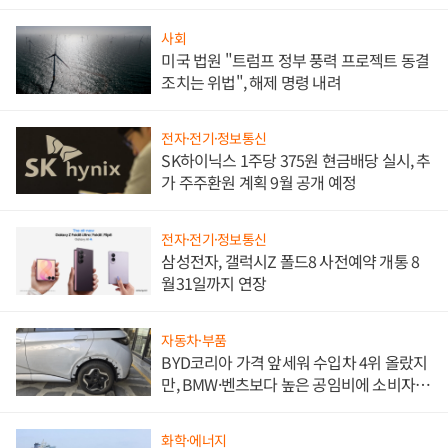
사회
미국 법원 "트럼프 정부 풍력 프로젝트 동결
조치는 위법", 해제 명령 내려
전자·전기·정보통신
SK하이닉스 1주당 375원 현금배당 실시, 추
가 주주환원 계획 9월 공개 예정
전자·전기·정보통신
삼성전자, 갤럭시Z 폴드8 사전예약 개통 8
월31일까지 연장
자동차·부품
BYD코리아 가격 앞세워 수입차 4위 올랐지
만, BMW·벤츠보다 높은 공임비에 소비자
불만 폭발
화학·에너지