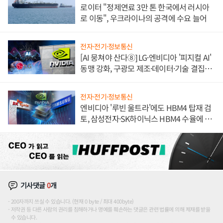
로이터 "정제연료 3만 톤 한국에서 러시아
로 이동", 우크라이나의 공격에 수요 늘어
전자·전기·정보통신
[AI 뭉쳐야 산다⑧] LG·엔비디아 '피지컬 AI'
동맹 강화, 구광모 제조·데이터·기술 결집
해 종합 로보틱스 기업으로
전자·전기·정보통신
엔비디아 '루빈 울트라'에도 HBM4 탑재 검
토, 삼성전자·SK하이닉스 HBM4 수율에 주
도권 갈린다
기사댓글
0
개
200자까지 쓰실 수 있습니다. (현재 0 byte / 최대 400byte)
저작권 등 다른 사람의 권리를 침해하거나 명예를 훼손하는 댓글은 관련 법률에 의해 제재를 받을
수 있습니다.