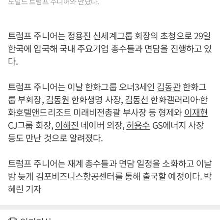
도널드 트럼프 주니어와 만났다.
트럼프 주니어는 정용진 신세계그룹 회장의 초청으로 29일
한국에 입국해 국내 주요기업 총수들과 면담을 진행하고 있
다.
트럼프 주니어는 이날 한화그룹 오너3세인
김동관
한화그
룹 부회장,
김동원
한화생명 사장,
김동선
한화갤러리아·한
화호텔앤드리조트 미래비전총괄 부사장 등 형제와
이재현
CJ그룹 회장,
이해진
네이버 의장,
허용수
GS에너지 사장
등도 만난 것으로 알려졌다.
트럼프 주니어는 재계 총수들과 면담 일정을 소화하고 이날
밤 늦게 김포비즈니스항공센터를 통해 출국할 예정이다. 박
혜린 기자