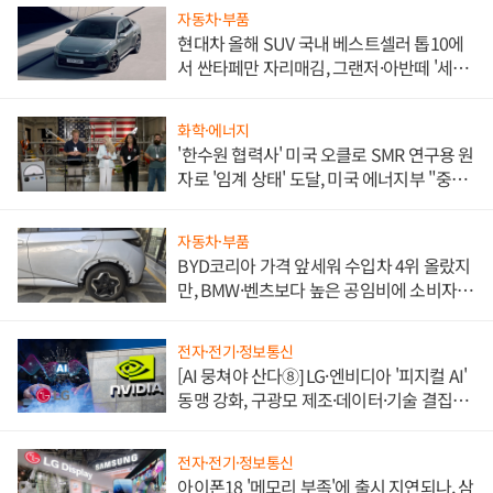
자동차·부품
현대차 올해 SUV 국내 베스트셀러 톱10에
서 싼타페만 자리매김, 그랜저·아반떼 '세단
쌍끌이'로 내수 방어
화학·에너지
'한수원 협력사' 미국 오클로 SMR 연구용 원
자로 '임계 상태' 도달, 미국 에너지부 "중요
한 이정표"
자동차·부품
BYD코리아 가격 앞세워 수입차 4위 올랐지
만, BMW·벤츠보다 높은 공임비에 소비자
불만 폭발
전자·전기·정보통신
[AI 뭉쳐야 산다⑧] LG·엔비디아 '피지컬 AI'
동맹 강화, 구광모 제조·데이터·기술 결집
해 종합 로보틱스 기업으로
전자·전기·정보통신
아이폰18 '메모리 부족'에 출시 지연되나, 삼