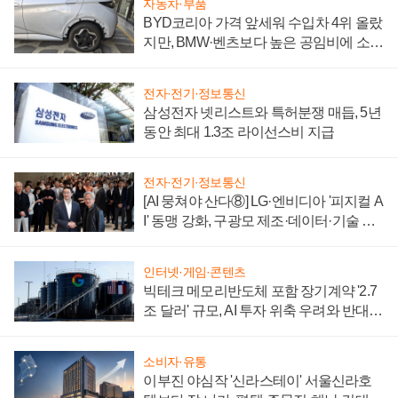
자동차·부품
BYD코리아 가격 앞세워 수입차 4위 올랐
지만, BMW·벤츠보다 높은 공임비에 소비
자 불만 폭발
전자·전기·정보통신
삼성전자 넷리스트와 특허분쟁 매듭, 5년
동안 최대 1.3조 라이선스비 지급
전자·전기·정보통신
[AI 뭉쳐야 산다⑧] LG·엔비디아 '피지컬 A
I' 동맹 강화, 구광모 제조·데이터·기술 결
집해 종합 로보틱스 기업으로
인터넷·게임·콘텐츠
빅테크 메모리반도체 포함 장기계약 '2.7
조 달러' 규모, AI 투자 위축 우려와 반대
신호
소비자·유통
이부진 야심작 '신라스테이' 서울신라호