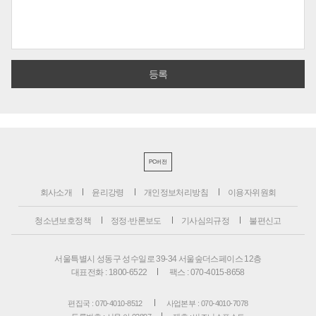
PC버전
회사소개
윤리강령
개인정보처리방침
이용자위원회
청소년보호정책
정정·반론보도
기사심의규정
불편신고
서울특별시 성동구 성수일로 39-34 서울숲더스페이스 12층
대표전화 : 1800-6522
팩스 : 070-4015-8658
편집국 : 070-4010-8512
사업본부 : 070-4010-7078