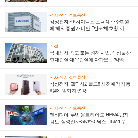
제 대비"
전자·전기·정보통신
삼성전자 SK하이닉스 소극적 주주환원
에 해외 증권가 비판, "반도체 호황 지속
성 의문"
건설
국내외서 속도 붙는 원전 사업, 삼성물산·
현대건설·대우건설에 다가오는 '약속의
시간'
전자·전기·정보통신
삼성전자, 갤럭시Z 폴드8 사전예약 개통
8월31일까지 연장
전자·전기·정보통신
엔비디아 '루빈 울트라'에도 HBM4 탑재
검토, 삼성전자·SK하이닉스 HBM4 수율
에 주도권 갈린다