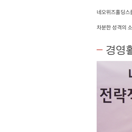
네오위즈홀딩스를
차분한 성격의 소
경영