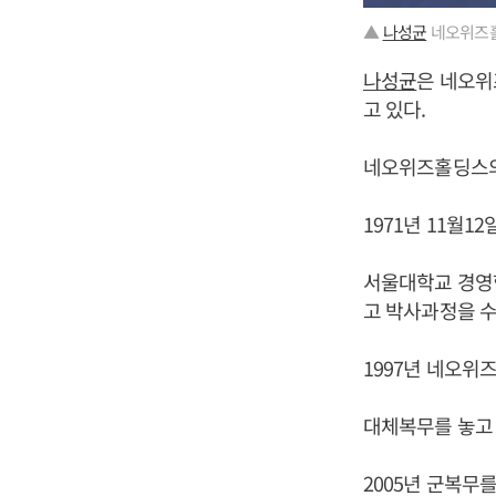
▲
나성균
네오위즈홀
나성균
은 네오위
고 있다.
네오위즈홀딩스의
1971년 11월1
서울대학교 경영학
고 박사과정을 수
1997년 네오위
대체복무를 놓고
2005년 군복무