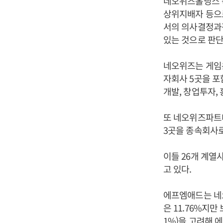
네오위즈홀딩스 
상위지배자 등으
서의 의사결정과
있는 것으로 판단
네오위즈는 게임온
자회사 5곳을 포
개발, 창업투자,
또 네오위즈파트너
3곳을 종속회사로
이들 26개 계열
고 있다.
에프엠애드는 네
은 11.76%지
1%)을 고려해 