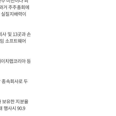
반수 미만이나 최
 과거 주주총회에
여 실질지배력이
사 및 13곳과 손
게임 소프트웨어
 에이치랩코리아 등
상 종속회사로 두
 보유한 지분율
행사시 90.9