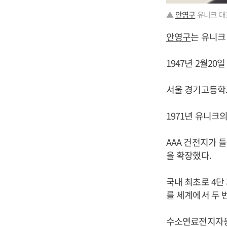
▲
안영구
유니크 대
안영구
는 유니크
1947년 2월20
서울 경기고등학
1971년 유니크
AAA 건전지가
을 확장했다.
국내 최초로 4단
를 세계에서 두 
수소연료전지자동