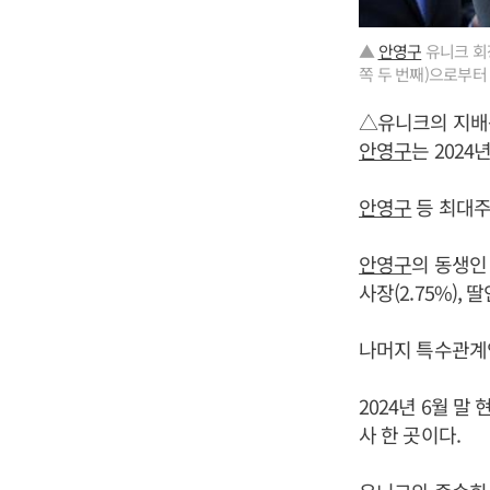
▲
안영구
유니크 회
쪽 두 번째)으로부
△유니크의 지배
안영구
는 2024
안영구
등 최대주
안영구
의 동생인 
사장(2.75%),
나머지 특수관계
2024년 6월 
사 한 곳이다.