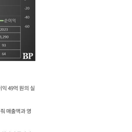
이익 49억 원의 실
 견줘 매출액과 영