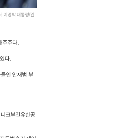
서 이명박 대통령(왼
최대주주다.
있다.
 아들인 안재범 부
도유니크부건유한공