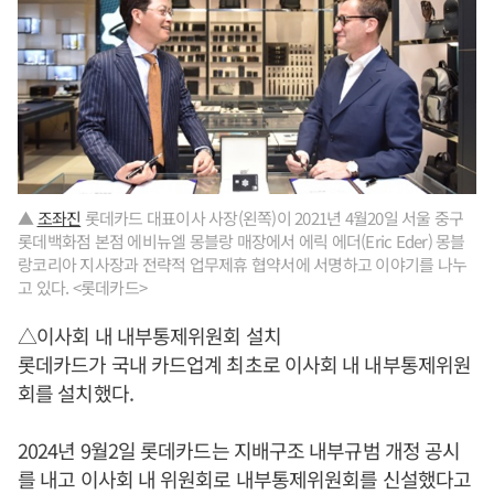
▲
조좌진
롯데카드 대표이사 사장(왼쪽)이 2021년 4월20일 서울 중구
롯데백화점 본점 에비뉴엘 몽블랑 매장에서 에릭 에더(Eric Eder) 몽블
랑코리아 지사장과 전략적 업무제휴 협약서에 서명하고 이야기를 나누
고 있다. <롯데카드>
△이사회 내 내부통제위원회 설치
롯데카드가 국내 카드업계 최초로 이사회 내 내부통제위원
회를 설치했다.
2024년 9월2일 롯데카드는 지배구조 내부규범 개정 공시
를 내고 이사회 내 위원회로 내부통제위원회를 신설했다고