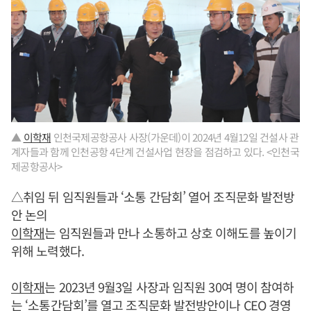
▲
이학재
인천국제공항공사 사장(가운데)이 2024년 4월12일 건설사 관
계자들과 함께 인천공항 4단계 건설사업 현장을 점검하고 있다. <인천국
제공항공사>
△취임 뒤 임직원들과 ‘소통 간담회’ 열어 조직문화 발전방
안 논의
이학재
는 임직원들과 만나 소통하고 상호 이해도를 높이기
위해 노력했다.
이학재
는 2023년 9월3일 사장과 임직원 30여 명이 참여하
는 ‘소통간담회’를 열고 조직문화 발전방안이나 CEO 경영