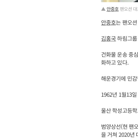
▲
안중호
팬오션 대
안중호
는 팬오션
김홍국
하림그룹 
건화물 운송 중심
화하고 있다.
해운경기에 민감한
1962년 1월13
울산 학성고등학
범양상선(현 팬
을 거쳐 2020