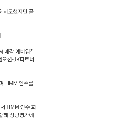
를 시도했지만 끝
.
MM 매각 예비입찰
팬오션-JK파트너
며 HMM 인수를
 HMM 인수 희
제출해 정량평가에