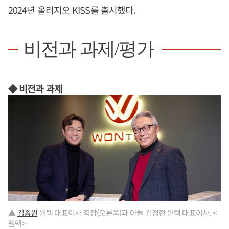
2024년 올리지오 KISS를 출시했다.
비전과 과제/평가
◆ 비전과 과제
▲
김종원
원텍 대표이사 회장(오른쪽)과 아들 김정현 원텍 대표이사. <
원텍>