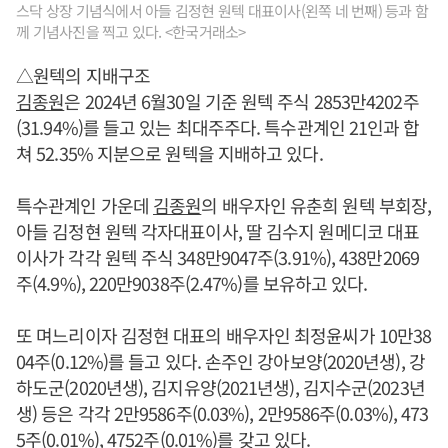
스닥 상장 기념식에서 아들 김정현 원텍 대표이사(왼쪽 네 번째) 등과 함
께 기념사진을 찍고 있다. <한국거래소>
△원텍의 지배구조
김종원
은 2024년 6월30일 기준 원텍 주식 2853만4202주
(31.94%)를 들고 있는 최대주주다. 특수관계인 21인과 합
쳐 52.35% 지분으로 원텍을 지배하고 있다.
특수관계인 가운데
김종원
의 배우자인 유춘희 원텍 부회장,
아들 김정현 원텍 각자대표이사, 딸 김수지 원메디코 대표
이사가 각각 원텍 주식 348만9047주(3.91%), 438만2069
주(4.9%), 220만9038주(2.47%)를 보유하고 있다.
또 며느리이자 김정현 대표의 배우자인 최정윤씨가 10만38
04주(0.12%)를 들고 있다. 손주인 강아보양(2020년생), 강
하도군(2020년생), 김지유양(2021년생), 김지수군(2023년
생) 등은 각각 2만9586주(0.03%), 2만9586주(0.03%), 473
5주(0.01%), 4752주(0.01%)를 갖고 있다.