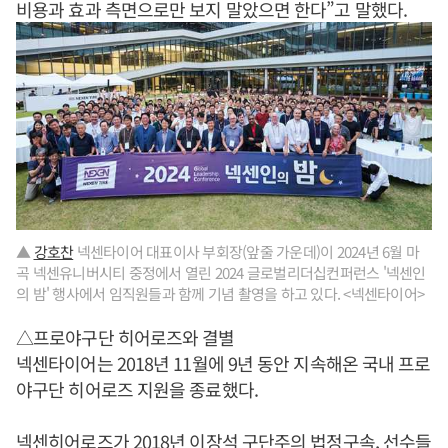
비용과 효과 측면으로만 보지 말았으면 한다”고 말했다.
▲
강호찬
넥센타이어 대표이사 부회장(앞줄 가운데)이 2024년 6월 마
곡 넥센유니버시티 중정에서 열린 2024 글로벌리더십컨퍼런스 '넥센인
의 밤' 행사에서 임직원들과 함께 기념 촬영을 하고 있다. <넥센타이어>
△프로야구단 히어로즈와 결별
넥센타이어는 2018년 11월에 9년 동안 지속해온 국내 프로
야구단 히어로즈 지원을 종료했다.
넥센히어로즈가 2018년 이장석 구단주의 법정구속, 선수들