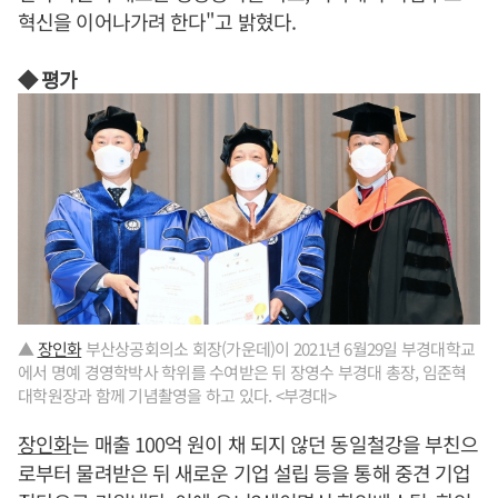
혁신을 이어나가려 한다"고 밝혔다.
◆ 평가
▲
장인화
부산상공회의소 회장(가운데)이 2021년 6월29일 부경대학교
에서 명예 경영학박사 학위를 수여받은 뒤 장영수 부경대 총장, 임준혁
대학원장과 함께 기념촬영을 하고 있다. <부경대>
장인화
는 매출 100억 원이 채 되지 않던 동일철강을 부친으
로부터 물려받은 뒤 새로운 기업 설립 등을 통해 중견 기업