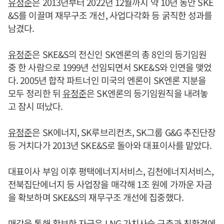
유정준
은 2013년부터 2022년 12월까지 약 10년 동안 SKE
&S를 이끌며 재무구조 개선, 사업다각화 등 굵직한 성과를
남겼다.
유정준
은 SKE&S의 전신인 SK엔론의 총 8인의 등기임원
중 한 사람으로 1999년 선임되면서 SKE&S와 인연을 맺었
다. 2005년 합작 파트너인 미국의 엔론이 SK엔론 지분을
모두 정리한 뒤
유정준
은 SK엔론의 등기임원직을 내려놓
고 잠시 떠났다.
유정준
은 SK에너지, SK루브리컨츠, SK그룹 G&G 추진단장
등 거치다가 2013년 SKE&S로 돌아와 대표이사를 맡았다.
대표이사 부임 이후 평택에너지서비스, 김천에너지서비스,
전북집단에너지 등 사업장을 매각해 1조 원에 가까운 자금
을 확보하며 SKE&S의 재무구조 개선에 집중했다.
매각을 통해 확보한 자금은 LNG 가치사슬 구축과 친환경에