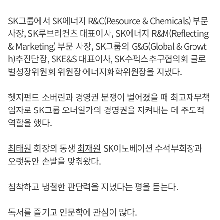
SK그룹에서 SK에너지 R&C(Resource & Chemicals) 부문
사장, SK루브리컨츠 대표이사, SK에너지 R&M(Reflecting
& Marketing) 부문 사장, SK그룹의 G&G(Global & Growt
h)추진단장, SKE&S 대표이사, SK수펙스추구협의회 글로
벌성장위원회 위원장·에너지화학위원장을 지냈다.
헷지펀드 소버린과 경영권 분쟁이 벌어졌을 때 최고재무책
임자로 SK그룹 오너일가의 경영권을 지켜내는 데 주도적
역할을 했다.
최태원
회장의 동생
최재원
SK이노베이션 수석부회장과
오랫동안 손발을 맞춰왔다.
침착하고 냉철한 판단력을 지녔다는 평을 듣는다.
독서를 즐기고 인문학에 관심이 많다.