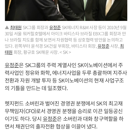
▲
최태원
SK그룹 회장과
유정준
SK에너지 R&M 사장 등이 2010년 9월
30일 서울 워커힐호텔에서 아이크 바티스타 브라질 EBX그룹 회장과 만
나 브라질 지도를 함께 보면서 자원협력 등 상호협력 방안을 논의하고
있다. 왼쪽부터 윤석경 SK건설 부회장, 바티스타 회장,
유정준
사장,
최
태원
회장, 황규호 SK해운 사장. < SK >
유정준
은 SK그룹의 주력 계열사인 SK이노베이션에서 주
력사업인 정유와 화학, 에너지사업을 두루 총괄하며 지주사
전환과 자원 개발 투자 등 SK이노베이션의 현재 사업구조
의 기틀을 만드는 데 일조했다.
헷지펀드 소버린과 벌어진 경영권 분쟁에서 SK의 최고재
무책임자(CFO)로서 경영권 분쟁을 승리로 이끈 일등공신
이기도 하다. 당시
유정준
은 소버린과 대화 창구역할을 하
면서 채권단의 출자전환 협상을 이끌어 냈다.