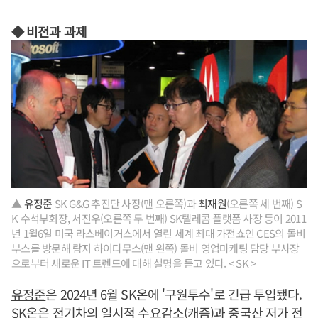
◆ 비전과 과제
▲
유정준
SK G&G 추진단 사장(맨 오른쪽)과
최재원
(오른쪽 세 번째) S
K 수석부회장, 서진우(오른쪽 두 번째) SK텔레콤 플랫폼 사장 등이 2011
년 1월6일 미국 라스베이거스에서 열린 세계 최대 가전쇼인 CES의 돌비
부스를 방문해 람지 하이다무스(맨 왼쪽) 돌비 영업마케팅 담당 부사장
으로부터 새로운 IT 트렌드에 대해 설명을 듣고 있다. < SK >
유정준
은 2024년 6월 SK온에 '구원투수'로 긴급 투입됐다.
SK온은 전기차의 일시적 수요감소(캐즘)과 중국산 저가 전