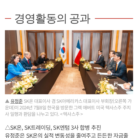
경영활동의 공과
▲
유정준
SK온 대표이사 겸 SK아메리카스 대표이사 부회장(오른쪽 가
운데)이 2024년 7월8일 한국을 방문한 그렉 애버트 미국 텍사스주 주지
사 일행과 환담을 나누고 있다. < 텍사스주 >
△SK온, SK트레이딩, SK엔텀 3사 합병 추진
유정준
은 SK온의 실적 변동성을 줄여주고 든든한 자금줄