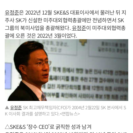
유정준
은 2022년 12월 SKE&S 대표이사에서 물러난 뒤 지
주사 SK가 신설한 미주대외협력총괄에만 전념하면서 SK
그룹의 북미사업을 총괄해왔다.
유정준
이 미주대외협력총
괄에 오른 것은 2022년 3월이었다.
▲
유정준
SK 최고재무책임자(CFO)가 2004년 2월22일 SK 본사에서 S
K 이사회 결과를 설명하고 있다.<연합뉴스>
△SKE&S ‘장수 CEO’로 굵직한 성과 남겨