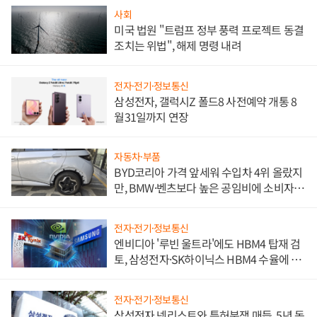
사회
미국 법원 "트럼프 정부 풍력 프로젝트 동결
조치는 위법", 해제 명령 내려
전자·전기·정보통신
삼성전자, 갤럭시Z 폴드8 사전예약 개통 8
월31일까지 연장
자동차·부품
BYD코리아 가격 앞세워 수입차 4위 올랐지
만, BMW·벤츠보다 높은 공임비에 소비자
불만 폭발
전자·전기·정보통신
엔비디아 '루빈 울트라'에도 HBM4 탑재 검
토, 삼성전자·SK하이닉스 HBM4 수율에 주
도권 갈린다
전자·전기·정보통신
삼성전자 넷리스트와 특허분쟁 매듭, 5년 동