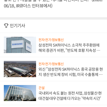
06/18, IR큐더스 인터뷰에서)
인기기사
전자·전기·정보통신
삼성전자 SK하이닉스 소극적 주주환원에
해외 증권가 비판, "반도체 호황 지속성 의
문"
전자·전기·정보통신
외신 "삼성전자 SK하이닉스 중국 공장용 현
지 생산 반도체 장비 시험, 미국 수출통제 대
비"
건설
국내외서 속도 붙는 원전 사업, 삼성물산·현
대건설·대우건설에 다가오는 '약속의 시간'