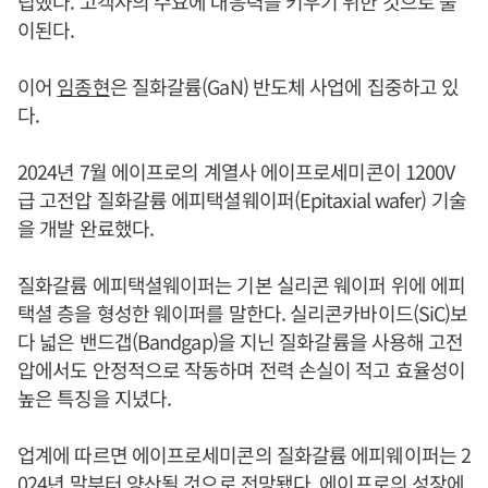
립했다. 고객사의 수요에 대응력을 키우기 위한 것으로 풀
이된다.
이어
임종현
은 질화갈륨(GaN) 반도체 사업에 집중하고 있
다.
2024년 7월 에이프로의 계열사 에이프로세미콘이 1200V
급 고전압 질화갈륨 에피택셜웨이퍼(Epitaxial wafer) 기술
을 개발 완료했다.
질화갈륨 에피택셜웨이퍼는 기본 실리콘 웨이퍼 위에 에피
택셜 층을 형성한 웨이퍼를 말한다. 실리콘카바이드(SiC)보
다 넓은 밴드갭(Bandgap)을 지닌 질화갈륨을 사용해 고전
압에서도 안정적으로 작동하며 전력 손실이 적고 효율성이
높은 특징을 지녔다.
업계에 따르면 에이프로세미콘의 질화갈륨 에피웨이퍼는 2
024년 말부터 양산될 것으로 전망됐다. 에이프로의 성장에