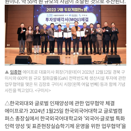
원이다. 약 55억 원 규모의 자금이 조달된 것으로 추산된다.
▲
임종현
에이프로 대표이사 회장(가운데)이 2023년 12월12일 경북 구
미시와 600억 원 규모 질화갈륨(GaN) 전력반도체 생산시설 투자에 관한
업무협약을 맺은 뒤 김장호 구미시 시장(왼쪽 여덟 번째) 등과 함께 기념
사진을 찍고있다. <구미시>
△한국외대와 글로벌 인재양성에 관한 업무협약 체결
에이프로가 2024년 1월25일 한국외국어대학교 글로벌캠
퍼스 총장실에서 한국외국어대학교와 ‘외국어·글로벌 특화
인력 양성 및 표준현장실습학기제 운영을 위한 업무협약’을