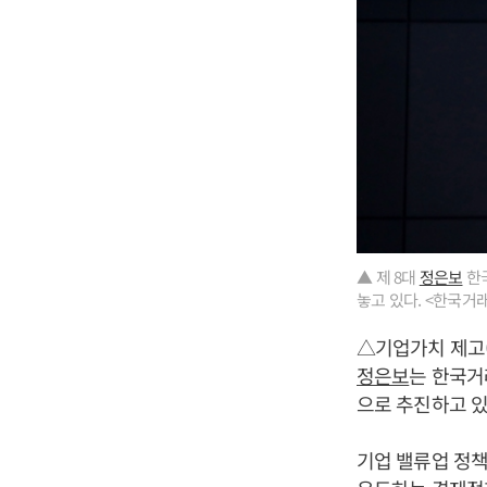
▲ 제 8대
정은보
한국
놓고 있다. <한국거
△기업가치 제고(
정은보
는 한국거
으로 추진하고 있
기업 밸류업 정책