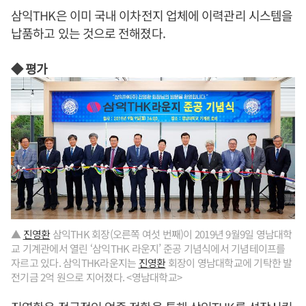
삼익THK은 이미 국내 이차전지 업체에 이력관리 시스템을
납품하고 있는 것으로 전해졌다.
◆ 평가
▲
진영환
삼익THK 회장(오른쪽 여섯 번째)이 2019년 9월9일 영남대학
교 기계관에서 열린 ‘삼익THK 라운지’ 준공 기념식에서 기념테이프를
자르고 있다. 삼익THK라운지는
진영환
회장이 영남대학교에 기탁한 발
전기금 2억 원으로 지어졌다. <영남대학교>