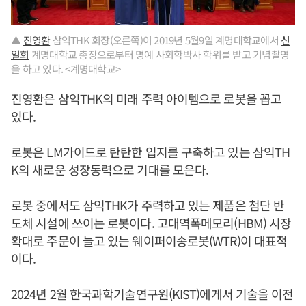
▲
진영환
삼익THK 회장(오른쪽)이 2019년 5월9일 계명대학교에서
신
일희
계명대학교 총장으로부터 명예 사회학박사 학위를 받고 기념촬영
을 하고 있다. <계명대학교>
진영환
은 삼익THK의 미래 주력 아이템으로 로봇을 꼽고
있다.
로봇은 LM가이드로 탄탄한 입지를 구축하고 있는 삼익TH
K의 새로운 성장동력으로 기대를 모은다.
로봇 중에서도 삼익THK가 주력하고 있는 제품은 첨단 반
도체 시설에 쓰이는 로봇이다. 고대역폭메모리(HBM) 시장
확대로 주문이 늘고 있는 웨이퍼이송로봇(WTR)이 대표적
이다.
2024년 2월 한국과학기술연구원(KIST)에게서 기술을 이전