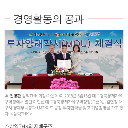
경영활동의 공과
▲
진영환
삼익THK 회장(가운데)이 2018년 5월15일 대구경북경제자유
구역청에서 열린 이인선 대구경북경제자유구역청장(오른쪽), 김연창 대
구시 경제부시장과 LM가이드 공장 투자협약을 맺고 기념촬영을 하고 있
다. < 삼익THK >
△삼익THK의 지배구조