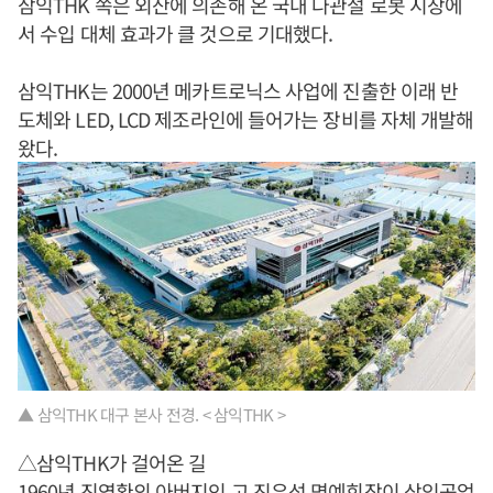
삼익THK 쪽은 외산에 의존해 온 국내 다관절 로봇 시장에
서 수입 대체 효과가 클 것으로 기대했다.
삼익THK는 2000년 메카트로닉스 사업에 진출한 이래 반
도체와 LED, LCD 제조라인에 들어가는 장비를 자체 개발해
왔다.
▲ 삼익THK 대구 본사 전경. < 삼익THK >
△삼익THK가 걸어온 길
1960년
진영환
의 아버지인 고 진우석 명예회장이 삼익공업