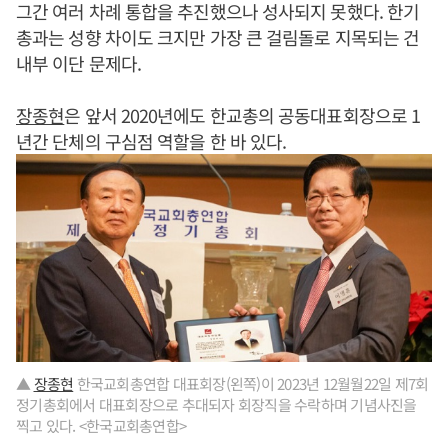
그간 여러 차례 통합을 추진했으나 성사되지 못했다. 한기
총과는 성향 차이도 크지만 가장 큰 걸림돌로 지목되는 건
내부 이단 문제다.
장종현
은 앞서 2020년에도 한교총의 공동대표회장으로 1
년간 단체의 구심점 역할을 한 바 있다.
▲
장종현
한국교회총연합 대표회장(왼쪽)이 2023년 12월월22일 제7회
정기총회에서 대표회장으로 추대되자 회장직을 수락하며 기념사진을
찍고 있다. <한국교회총연합>