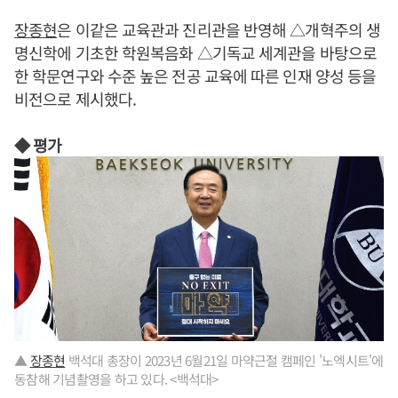
장종현
은 이같은 교육관과 진리관을 반영해 △개혁주의 생
명신학에 기초한 학원복음화 △기독교 세계관을 바탕으로
한 학문연구와 수준 높은 전공 교육에 따른 인재 양성 등을
비전으로 제시했다.
◆ 평가
▲
장종현
백석대 총장이 2023년 6월21일 마약근절 캠페인 '노엑시트'에
동참해 기념촬영을 하고 있다. <백석대>