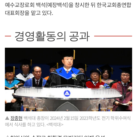
예수교장로회 백석(예장백석)을 창시한 뒤 한국교회총연합
대표회장을 맡고 있다.
경영활동의 공과
▲
장종현
백석대 총장이 2024년 2월15일 2023학년도 전기 학위수여식
에서 식사를 하고 있다. <백석대>